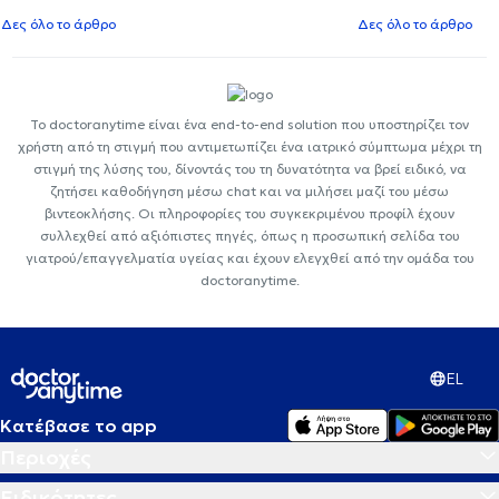
Δες όλο το άρθρο
Δες όλο το άρθρο
Το doctoranytime είναι ένα end-to-end solution που υποστηρίζει τον
χρήστη από τη στιγμή που αντιμετωπίζει ένα ιατρικό σύμπτωμα μέχρι τη
στιγμή της λύσης του, δίνοντάς του τη δυνατότητα να βρεί ειδικό, να
ζητήσει καθοδήγηση μέσω chat και να μιλήσει μαζί του μέσω
βιντεοκλήσης. Οι πληροφορίες του συγκεκριμένου προφίλ έχουν
συλλεχθεί από αξιόπιστες πηγές, όπως η προσωπική σελίδα του
γιατρού/επαγγελματία υγείας και έχουν ελεγχθεί από την ομάδα του
doctoranytime.
EL
Κατέβασε το app
Περιοχές
Ειδικότητες