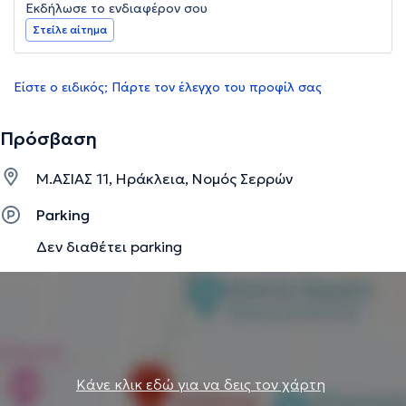
Εκδήλωσε το ενδιαφέρον σου
Στείλε αίτημα
Είστε ο ειδικός; Πάρτε τον έλεγχο του προφίλ σας
Πρόσβαση
Μ.ΑΣΙΑΣ 11, Ηράκλεια, Νομός Σερρών
Parking
Δεν διαθέτει parking
Κάνε κλικ εδώ για να δεις τον χάρτη