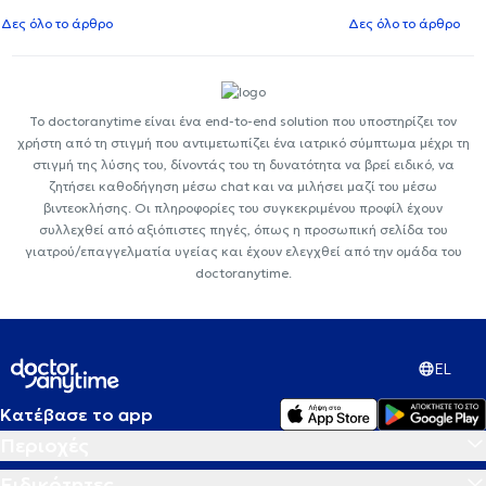
Δες όλο το άρθρο
Δες όλο το άρθρο
Το doctoranytime είναι ένα end-to-end solution που υποστηρίζει τον
χρήστη από τη στιγμή που αντιμετωπίζει ένα ιατρικό σύμπτωμα μέχρι τη
στιγμή της λύσης του, δίνοντάς του τη δυνατότητα να βρεί ειδικό, να
ζητήσει καθοδήγηση μέσω chat και να μιλήσει μαζί του μέσω
βιντεοκλήσης. Οι πληροφορίες του συγκεκριμένου προφίλ έχουν
συλλεχθεί από αξιόπιστες πηγές, όπως η προσωπική σελίδα του
γιατρού/επαγγελματία υγείας και έχουν ελεγχθεί από την ομάδα του
doctoranytime.
EL
Κατέβασε το app
Περιοχές
Ειδικότητες