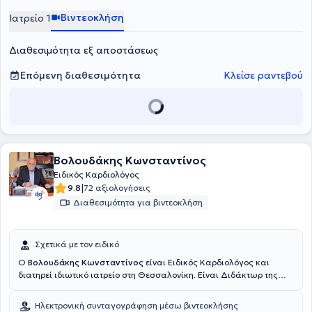
"Παπανικολάου" και ήταν υπότροφος της Ελληνικής Καρδιολογικής
Βιντεοκλήση
Ιατρείο 1
Εταιρείας. Στο ιδιωτικό του ιατρείο, σε έναν μοντέρνο, καλαίσθητο
και φιλικό χώρο στο κέντρο της Καλαμαριάς, προσφέρει πλήθος
Διαθεσιμότητα εξ αποστάσεως
υπηρεσιών, εξατομικευμένες για τις ανάγκες του κάθε ασθενούς.
Επόμενη διαθεσιμότητα
Κλείσε ραντεβού
Βολουδάκης Κωνσταντίνος
Ειδικός Καρδιολόγος
|
9.8
72 αξιολογήσεις
Διαθεσιμότητα για βιντεοκλήση
Σχετικά με τον ειδικό
Ο
Βολουδάκης Κωνσταντίνος
είναι Ειδικός Καρδιολόγος και
διατηρεί ιδιωτικό ιατρείο στη Θεσσαλονίκη. Είναι Διδάκτωρ της
Ιατρικής Σχολής του Δημοκρίτειου Πανεπιστημίου Θράκης και
πτυχιούχος της Ιατρικής Σχολής του Αριστοτελείου Πανεπιστημίου
Ηλεκτρονική συνταγογράφηση μέσω βιντεοκλήσης