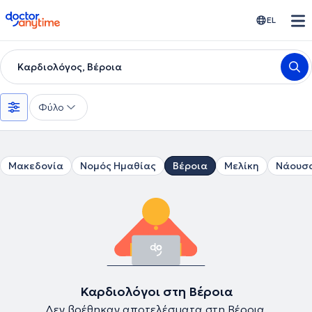
doctoranytime
EL
Καρδιολόγος, Βέροια
Φύλο
Μακεδονία
Νομός Ημαθίας
Βέροια
Μελίκη
Νάουσ
Καρδιολόγοι στη Βέροια
Δεν βρέθηκαν αποτελέσματα στη Βέροια.