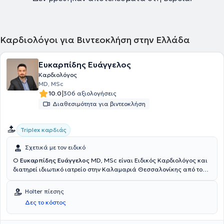
Καρδιολόγοι για Βιντεοκλήση στην Ελλάδα
Ευκαρπίδης Ευάγγελος
Καρδιολόγος
MD, MSc
|
10.0
306 αξιολογήσεις
Διαθεσιμότητα για βιντεοκλήση
Triplex καρδιάς
Σχετικά με τον ειδικό
Ο
Ευκαρπίδης Ευάγγελος
MD, MSc είναι Ειδικός Καρδιολόγος και
διατηρεί ιδιωτικό ιατρείο στην Καλαμαριά Θεσσαλονίκης από το
2017. Είναι πτυχιούχος της Ιατρικής Σχολής του Αριστοτελείου
Πανεπιστημίου Θεσσαλονίκης και είναι κάτοχος μεταπτυχιακού
Holter πίεσης
διπλώματος στην Ιατρική Έρευνα, από το ίδιο πανεπιστήμιο.
Δες το κόστος
Εκπαιδεύτηκε στην Παθολογία και στην Καρδιολογία στο Γενικό
Νοσοκομείο Ξάνθης, ολοκλήρωσε την ειδικότητα του στην
Καρδιολογία, στο Γενικό Νοσοκομείο Θεσσαλονίκης