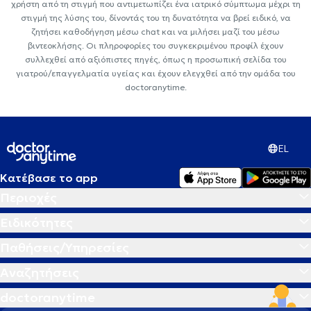
χρήστη από τη στιγμή που αντιμετωπίζει ένα ιατρικό σύμπτωμα μέχρι τη
στιγμή της λύσης του, δίνοντάς του τη δυνατότητα να βρεί ειδικό, να
ζητήσει καθοδήγηση μέσω chat και να μιλήσει μαζί του μέσω
βιντεοκλήσης. Οι πληροφορίες του συγκεκριμένου προφίλ έχουν
συλλεχθεί από αξιόπιστες πηγές, όπως η προσωπική σελίδα του
γιατρού/επαγγελματία υγείας και έχουν ελεγχθεί από την ομάδα του
doctoranytime.
EL
Κατέβασε το app
Περιοχές
Ειδικότητες
Παθήσεις/Υπηρεσίες
Αναζητήσεις
doctoranytime