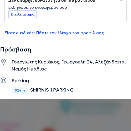
Δεν υπάρχει δυνατότητα online ραντεβού
Εκδήλωσε το ενδιαφέρον σου
Στείλε αίτημα
Είστε ο ειδικός; Πάρτε τον έλεγχο του προφίλ σας
Πρόσβαση
Γουργιώτης Κυριάκος, Γεωργούλη 24, Αλεξάνδρεια,
Νομός Ημαθίας
Parking
SMIRNIS 1 PARKING
524m