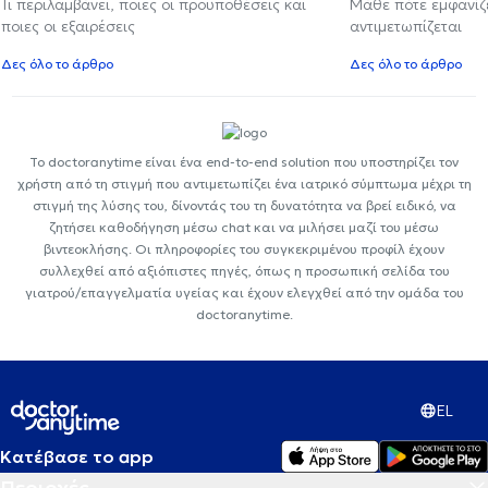
Τι περιλαμβάνει, ποιες οι προϋποθέσεις και
Μάθε πότε εμφανίζε
ποιες οι εξαιρέσεις
αντιμετωπίζεται
Δες όλο το άρθρο
Δες όλο το άρθρο
Το doctoranytime είναι ένα end-to-end solution που υποστηρίζει τον
χρήστη από τη στιγμή που αντιμετωπίζει ένα ιατρικό σύμπτωμα μέχρι τη
στιγμή της λύσης του, δίνοντάς του τη δυνατότητα να βρεί ειδικό, να
ζητήσει καθοδήγηση μέσω chat και να μιλήσει μαζί του μέσω
βιντεοκλήσης. Οι πληροφορίες του συγκεκριμένου προφίλ έχουν
συλλεχθεί από αξιόπιστες πηγές, όπως η προσωπική σελίδα του
γιατρού/επαγγελματία υγείας και έχουν ελεγχθεί από την ομάδα του
doctoranytime.
EL
Κατέβασε το app
Περιοχές