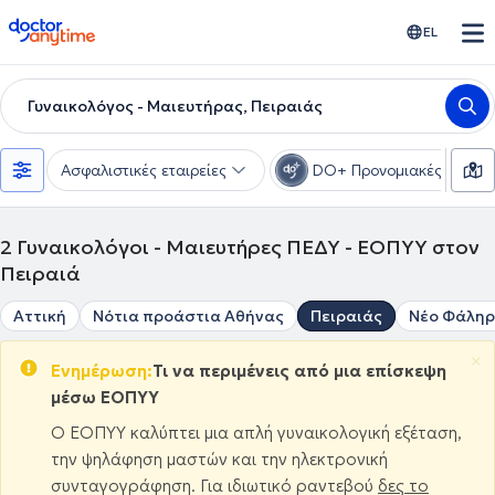
doctoranytime
EL
Γυναικολόγος - Μαιευτήρας, Πειραιάς
Ασφαλιστικές εταιρείες
DO+ Προνομιακές τιμές
2
Γυναικολόγοι - Μαιευτήρες ΠΕΔΥ - ΕΟΠΥΥ στον
Πειραιά
Αττική
Νότια προάστια Αθήνας
Πειραιάς
Νέο Φάλη
×
Ενημέρωση:
Τι να περιμένεις από μια επίσκεψη
μέσω ΕΟΠΥΥ
Ο ΕΟΠΥΥ καλύπτει μια απλή γυναικολογική εξέταση,
την ψηλάφηση μαστών και την ηλεκτρονική
συνταγογράφηση. Για ιδιωτικό ραντεβού
δες το