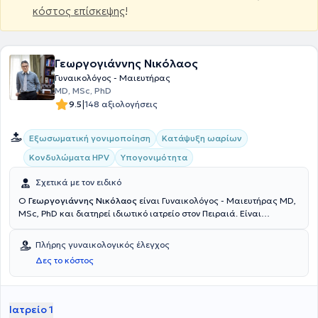
κόστος επίσκεψης
!
Γεωργογιάννης Νικόλαος
Γυναικολόγος - Μαιευτήρας
MD, MSc, PhD
|
9.5
148 αξιολογήσεις
Εξωσωματική γονιμοποίηση
Κατάψυξη ωαρίων
Κονδυλώματα HPV
Υπογονιμότητα
Σχετικά με τον ειδικό
Ο
Γεωργογιάννης Νικόλαος
είναι Γυναικολόγος - Μαιευτήρας MD,
MSc, PhD και διατηρεί ιδιωτικό ιατρείο στον Πειραιά. Είναι
Διδάκτωρ του Πανεπιστημίου Αθηνών, με μεταπτυχιακό τίτλο στην
υπογονιμότητα και την γυναικεία αναπαραγωγή και πτυχίο
Πλήρης γυναικολογικός έλεγχος
Ιατρικής από το ίδιο Πανεπιστήμιο. Έχει εξειδικευτεί στην Μαιευτική
Δες το κόστος
και Γυναικολογία στο Γενικό Κρατικό Νοσοκομείο Νίκαιας και στο
Αρεταίειο Νοσοκομείο και στη συνέχεια μετεκπαιδεύτηκε στην
ανθρώπινη αναπαραγωγή στη Μεγάλη Βρετανία. Επιπλέον,
κατέχει πιστοποιήσεις στην διαγνωστική και επεμβατική
Ιατρείο 1
κολποσκόπηση, στην Γυναικολογική και Μαιευτική Υπερηχογραφία,