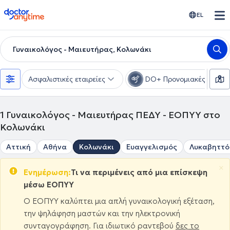
doctoranytime
EL
Γυναικολόγος - Μαιευτήρας, Κολωνάκι
Ασφαλιστικές εταιρείες
DO+ Προνομιακές τιμές
1
Γυναικολόγος - Μαιευτήρας ΠΕΔΥ - ΕΟΠΥΥ στο
Κολωνάκι
Αττική
Αθήνα
Κολωνάκι
Ευαγγελισμός
Λυκαβηττό
×
Ενημέρωση:
Τι να περιμένεις από μια επίσκεψη
μέσω ΕΟΠΥΥ
Ο ΕΟΠΥΥ καλύπτει μια απλή γυναικολογική εξέταση,
την ψηλάφηση μαστών και την ηλεκτρονική
συνταγογράφηση. Για ιδιωτικό ραντεβού
δες το