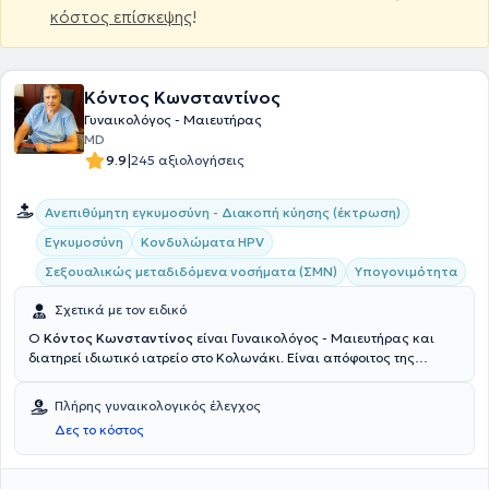
κόστος επίσκεψης
!
Κόντος Κωνσταντίνος
Γυναικολόγος - Μαιευτήρας
MD
|
9.9
245 αξιολογήσεις
Ανεπιθύμητη εγκυμοσύνη - Διακοπή κύησης (έκτρωση)
Εγκυμοσύνη
Κονδυλώματα HPV
Σεξουαλικώς μεταδιδόμενα νοσήματα (ΣΜΝ)
Υπογονιμότητα
Σχετικά με τον ειδικό
Ο
Κόντος Κωνσταντίνος
είναι Γυναικολόγος - Μαιευτήρας και
διατηρεί ιδιωτικό ιατρείο στο Κολωνάκι. Είναι απόφοιτος της
Ιατρικής Σχολής του Εθνικού και Καποδιστριακού Πανεπιστημίου
Αθηνών και έχει μετεκπαιδευτεί στη Μεγάλη Βρετανία στο Royal
Πλήρης γυναικολογικός έλεγχος
Free Hospital, King's College Hospital, στον προγεννητικό έλεγχο και
Δες το κόστος
στην ενδοσκοπική λαπαροσκοπική χειρουργική. Ακόμα, κατέχει την
πιστοποίηση A.L.S.O. (Advance Life Support in Obstetrics), το
«Δίπλωμα στον Προγεννητικό Έλεγχο - Fetal Medicine», καθώς και