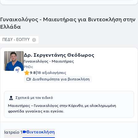
παρακολούθηση της κυήσεως. Τέλος, παρέχει συμβουλευτική για
αντισύλληψη, διαχείριση διαταραχών του κύκλου, εμμηνόπαυσης,
αλλά και σε όλο το φάσμα της παθολογίας του τραχήλου, από το
στάδιο της πρόληψης μέχρι το στάδιο της χειρουργικής
Γυναικολόγος - Μαιευτήρας για Βιντεοκλήση στην
παρέμβασης, όταν και αν χρειάζεται.
Ελλάδα
ΠΕΔΥ - ΕΟΠΥΥ
Δρ. Σεργεντάνης Θεόδωρος
Γυναικολόγος - Μαιευτήρας
PhDc
|
9.8
18 αξιολογήσεις
Διαθεσιμότητα για βιντεοκλήση
Σχετικά με τον ειδικό
Μαιευτήρας – Γυναικολόγος στην Κόρινθο, με ολοκληρωμένη
φροντίδα γυναίκας και εγκύου.
Βιντεοκλήση
Ιατρείο 1