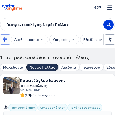
doctoranytime
EL
Γαστρεντερολόγος, Νομός Πέλλας
Διαθεσιμότητα
Υπηρεσίες
Εξειδίκευση
1
Γαστρεντερολόγος στον νομό Πέλλας
Μακεδονία
Νομός Πέλλας
Αριδαία
Γιαννιτσά
Έδε
Καρατζόγλου Ιωάννης
Γαστρεντερολόγος
MD, MSc, PhD
|
9.8
79 αξιολογήσεις
Γαστροσκόπηση
Κολονοσκόπηση
Πολύποδες εντέρου