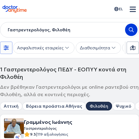
doctoranytime
EL
Γαστρεντερολόγος, Φιλοθέη
Ασφαλιστικές εταιρείες
Διαθεσιμότητα
Υπηρε
1
Γαστρεντερολόγος ΠΕΔΥ - ΕΟΠΥΥ κοντά στη
Φιλοθέη
Δεν βρέθηκαν Γαστρεντερολόγοι με online ραντεβού στη
Φιλοθέη, αλλά σε κοντινές περιοχές.
Αττική
Βόρεια προάστια Αθήνας
Φιλοθέη
Ψυχικό
Γραμμένος Ιωάννης
Γαστρεντερολόγος
|
9.3
119 αξιολογήσεις