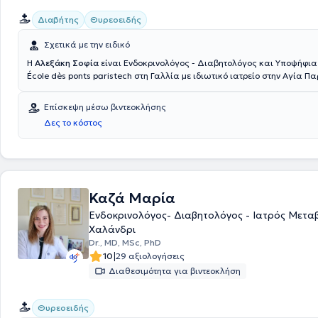
Διαβήτης
Θυρεοειδής
Σχετικά με την ειδικό
Η
Αλεξάκη Σοφία
είναι Ενδοκρινολόγος - Διαβητολόγος και Υποψήφι
École dès ponts paristech στη Γαλλία με ιδιωτικό ιατρείο στην Αγία Π
Ειδικεύτηκε στην Ενδοκρινολογία - Σακχαρώδη διαβήτη και Μεταβολι
Βενιζέλειο Γ. Ν. Ηρακλείου, όπου και εξειδικεύτηκε στη Διαβητολογία. Τέλος, διαθέτει
Επίσκεψη μέσω βιντεοκλήσης
πολυετή κλινική και ερευνητική εμπειρία στην Ελλάδα, στο Ηνωμένο Βα
Δες το κόστος
Γαλλία και στο Βέλγιο.
Καζά Μαρία
Ενδοκρινολόγος- Διαβητολόγος - Ιατρός Μετα
Χαλάνδρι
Dr., MD, MSc, PhD
|
10
29 αξιολογήσεις
Διαθεσιμότητα για βιντεοκλήση
Θυρεοειδής