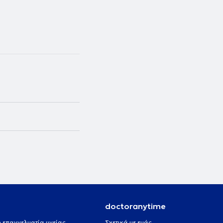
doctoranytime
 ή επαγγελματία υγείας
Σχετικά με εμάς