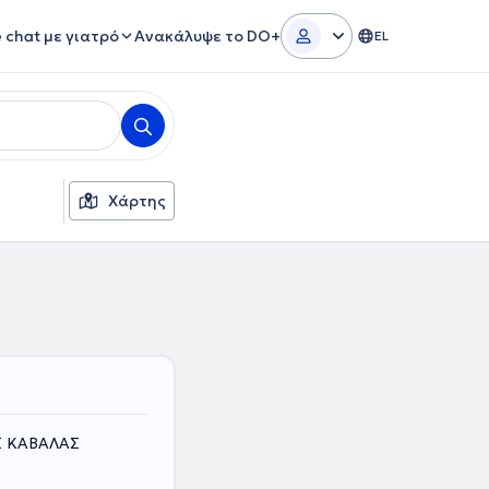
e chat με γιατρό
Ανακάλυψε το DO+
EL
Χάρτης
ΟΣ ΚΑΒΑΛΑΣ