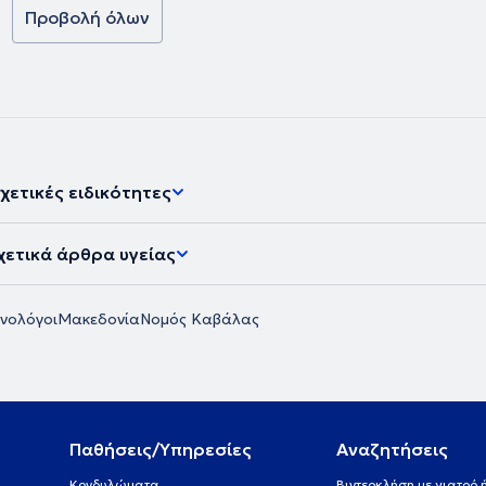
τατικών
Προβολή όλων
''Έλενα
στον ΣΑΚΧΑΡΩΔΗ
ινολογικά
 δυο φύλα, τα
ου ρύσεως τόσο
μηνόπαυσης και
πιδίων. . Έχει
ποικίλες
η σε
χετικές ειδικότητες
ς
γικής
χετικά άρθρα υγείας
νολόγοι
Μακεδονία
Νομός Καβάλας
Παθήσεις/Υπηρεσίες
Αναζητήσεις
Κονδυλώματα
Βιντεοκλήση με γιατρό