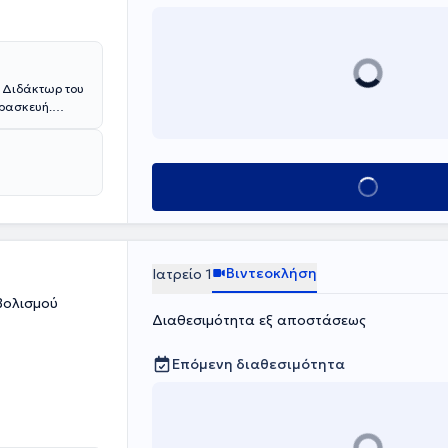
α Διδάκτωρ του
αρασκευή.
σμό στο
σίλειο, στην
Κλείσε ραντεβο
Βιντεοκλήση
Ιατρείο 1
βολισμού
Διαθεσιμότητα εξ αποστάσεως
Επόμενη διαθεσιμότητα