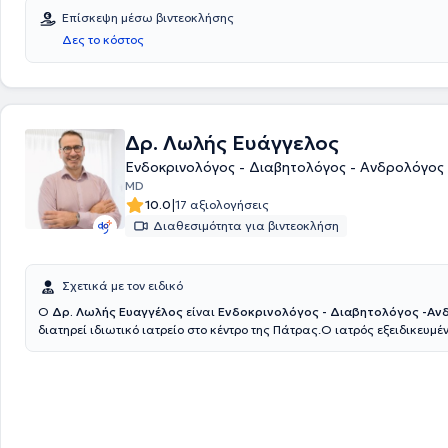
Επίσκεψη μέσω βιντεοκλήσης
Δες το κόστος
Δρ. Λωλής Ευάγγελος
Ενδοκρινολόγος - Διαβητολόγος - Ανδρολόγος
MD
|
10.0
17 αξιολογήσεις
Διαθεσιμότητα για βιντεοκλήση
Σχετικά με τον ειδικό
Ο
Δρ. Λωλής Ευαγγέλος
είναι
Ενδοκρινολόγος - Διαβητολόγος -Αν
διατηρεί ιδιωτικό ιατρείο στο κέντρο της Πάτρας.Ο ιατρός εξειδικευμέ
διάγνωση και θεραπεία ενός ευρέος φάσματος ενδοκρινολογικών π
ο Διαβήτης τύπου 1 και 2, οι θυρεοειδοπάθειες, η παχυσαρκία, η εμμη
ανδρολογικά προβλήματα.Εξειδικεύεται επίσης στην οστεοπόρωση, τι
υπόφυσης και των επινεφριδίων.Με πάνω από 20 χρόνια εμπειρίας σ
υγείας της Σουηδίας και της Νορβηγίας και ακαδημαϊκή εκπαίδευση 
Καρολίνσκα της Στοκχόλμης, ο Δρ. Ευάγγελος Β. Λωλής προσφέρει εξε