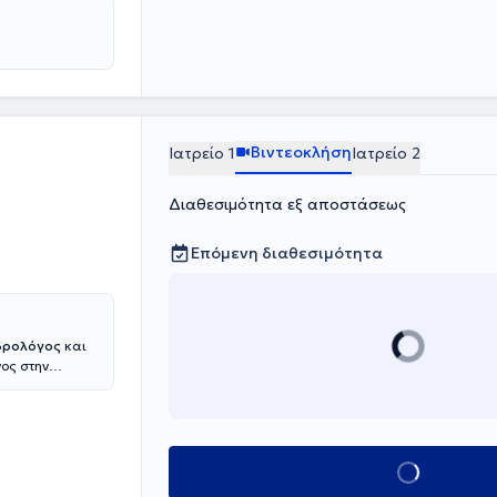
Βιντεοκλήση
Ιατρείο 1
Ιατρείο 2
Διαθεσιμότητα εξ αποστάσεως
Επόμενη διαθεσιμότητα
δρολόγος
και
νος στην
αθήσεων, όπως
νόπαυση, και τα
ς παθήσεις της
τα συστήματα
στο Νοσοκομείο
Κλείσε ραντεβο
ιδικευμένη