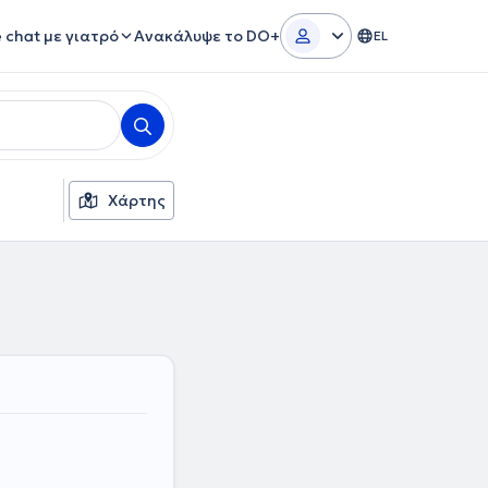
e chat με γιατρό
Ανακάλυψε το DO+
EL
Χάρτης