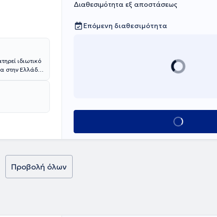
Διαθεσιμότητα εξ αποστάσεως
Επόμενη διαθεσιμότητα
τηρεί ιδιωτικό
ρία στην Ελλάδα
ο Bad
ssen της
 Διαβήτη
». Η ιατρός
Κλείσε ραντεβο
ια με στόχο τη
λλόγου Αθηνών.
Προβολή όλων