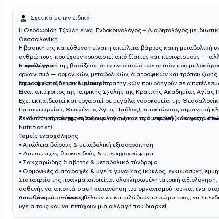
θεραπείας.
Σχετικά με την ειδικό
Η Θεοδωρίδη Τζούλη είναι Ενδοκρινολόγος – Διαβητολόγος με ιδιωτικό
Θεσσαλονίκη.
Η βασική της κατεύθυνση είναι η απώλεια βάρους και η μεταβολική υ
ανθρώπους που έχουν κουραστεί από δίαιτες και περιορισμούς — αλ
αποτέλεσμα.
Η προσέγγισή της βασίζεται στον εντοπισμό των αιτιών που μπλοκάρου
οργανισμό — ορμονικών, μεταβολικών, διατροφικών και τρόπου ζωής 
δημιουργία εξατομικευμένων στρατηγικών που οδηγούν σε αποτέλεσμ
Iατρική εκπαίδευση & εμπειρία
Είναι απόφοιτος της Ιατρικής Σχολής της Κρατικής Ακαδημίας Αγίας 
Έχει εκπαιδευτεί και εργαστεί σε μεγάλα νοσοκομεία της Θεσσαλονίκ
Παπαγεωργίου, Θεαγένειο, Άγιος Παύλος), αποκτώντας σημαντική κλι
σε όλο το φάσμα της ενδοκρινολογίας και των μεταβολικών νοσημάτω
Συνδυάζει τη σύγχρονη ενδοκρινολογία με τη διατροφή (κάτοχος διπλ
Nutritionist).
Τομείς ενασχόλησης
• Απώλεια βάρους & μεταβολική εξισορρόπηση
• Διαταραχές θυρεοειδούς & υπερηχογράφημα
• Σακχαρώδης διαβήτης & μεταβολικό σύνδρομο
• Ορμονικές διαταραχές & υγεία γυναίκας (κύκλος, εγκυμοσύνη, εμμ
Στο ιατρείο της πραγματοποιείται ολοκληρωμένη ιατρική αξιολόγηση,
ασθενής να αποκτά σαφή κατανόηση του οργανισμού του και ένα στο
από την πρώτη επίσκεψη.
Απευθύνεται σε όσους θέλουν να καταλάβουν το σώμα τους, να επενδ
υγεία τους και να πετύχουν μια αλλαγή που διαρκεί.