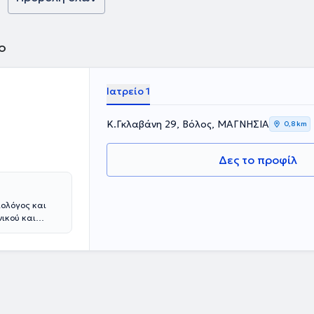
έτει άδεια
πιστημονικό
ων και ομιλίες
ο
Ιατρείο 1
Κ.Γκλαβάνη 29, Βόλος, ΜΑΓΝΗΣΙΑ
0,8 km
Δες το προφίλ
ιολόγος και
νικού και
δίπλωμα
ή του ίδιου
έτως, απέκτησε
ν Σωμάτων αλλά
ειου
αγγειακών
αναίμακτες