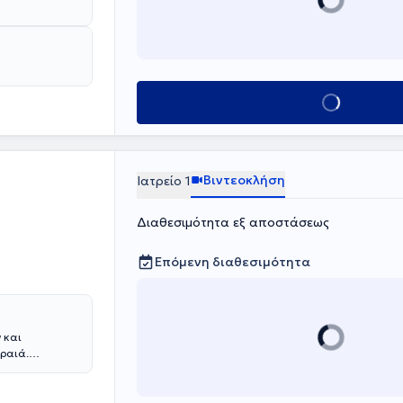
Κλείσε ραντεβο
Βιντεοκλήση
Ιατρείο 1
Διαθεσιμότητα εξ αποστάσεως
Επόμενη διαθεσιμότητα
 και
ιραιά.
ην Αθήνα και
ομείο
κτώντας