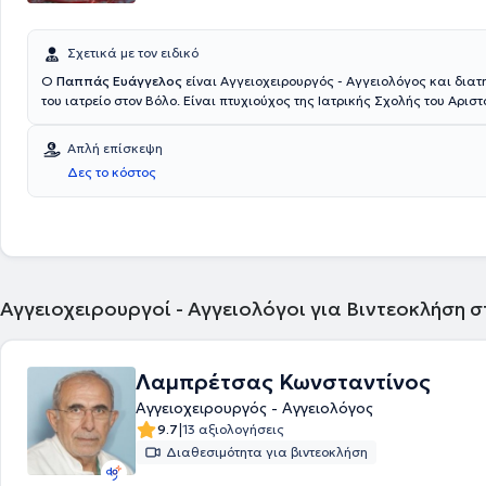
Σχετικά με τον ειδικό
Ο
Παππάς Ευάγγελος
είναι Αγγειοχειρουργός - Αγγειολόγος και διατη
του ιατρείο στον Βόλο. Είναι πτυχιούχος της Ιατρικής Σχολής του Αριστ
Πανεπιστημίου Θεσσαλονίκης κάτοχος Μεταπτυχιακού Τίτλου Σπουδώ
«Ενδαγγειακές τεχνικές» και υποψήφιος Διδάκτωρ του Πανεπιστημίου
Απλή επίσκεψη
Ειδικεύτηκε για 3 χρόνια στη γενική χειρουργική, στη ΄Β Χειρουργική 
Δες το κόστος
κλινική του Αριστοτελείου Πανεπιστημίου Θεσσαλονίκης και 4 χρόνια 
Αγγειοχειρουργική, στη ΄Β Χειρουργική Πανεπιστημιακή Κλινική του π
των Αθηνών. Άξια αναφοράς είναι η εξειδίκευση του ιατρού στην Ενδ
χειρουργική αρτηριών, τη Θεραπεία κιρσών με Laser και τις Φίστουλ
Αγγειοχειρουργοί - Αγγειολόγοι για Βιντεοκλήση 
Λαμπρέτσας Κωνσταντίνος
Αγγειοχειρουργός - Αγγειολόγος
|
9.7
13 αξιολογήσεις
Διαθεσιμότητα για βιντεοκλήση