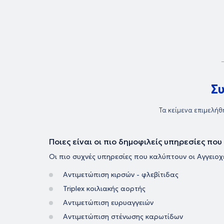
ενδαγγειακές τεχνικές. Σήμερα, στον πλήρως εξοπλισμένο χώρο του ια
πραγματοποιείται εξειδικευμένη μελέτη και διάγνωση των αγγειακώ
τόσο αρτηριακών, όσο και φλεβικών. Πιο συγκεκριμένα, όσον αφορά τ
παθήσεις αντιμετωπίζονται περιπτώσεις γάγγραινας, νόσου Buerger,
Raynaud, αγγειοδυσπλασιών και αιμαγγειωμάτων. Τέλος, ο γιατρός 
προσκεκλημένος ομιλητής και καταμετρά πολυάριθμες συμμετοχές σε
διεθνή συνέδρια
Σ
Τα κείμενα επιμελήθ
Ποιες είναι οι πιο δημοφιλείς υπηρεσίες πο
Οι πιο συχνές υπηρεσίες που καλύπτουν οι Αγγειοχε
Αντιμετώπιση κιρσών - φλεβίτιδας
Triplex κοιλιακής αορτής
Αντιμετώπιση ευρυαγγειών
Αντιμετώπιση στένωσης καρωτίδων