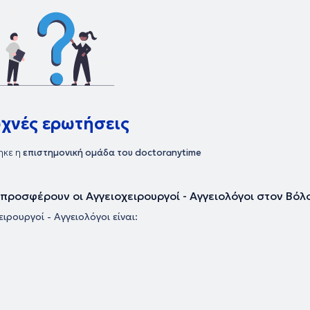
τρείου του,
ν παθήσεων
ις αρτηριακές
 φαινομένου
υπήρξε
 ελληνικά και
υχνές ερωτήσεις
ηκε η
επιστημονική ομάδα του doctoranytime
υ προσφέρουν οι Αγγειοχειρουργοί - Αγγειολόγοι στον Βόλ
ιρουργοί - Αγγειολόγοι είναι: