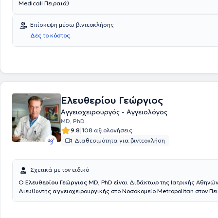
Medicall Πειραιά)
Επίσκεψη μέσω βιντεοκλήσης
Δες το κόστος
Ελευθερίου Γεώργιος
Αγγειοχειρουργός - Αγγειολόγος
MD, PhD
|
9.8
108 αξιολογήσεις
Διαθεσιμότητα για βιντεοκλήση
Σχετικά με τον ειδικό
Ο
Ελευθερίου Γεώργιος
MD, PhD είναι Διδάκτωρ της Ιατρικής Αθηνών
Διευθυντής αγγειοχειρουργικής στο Νοσοκομείο Metropolitan στον Πε
Εργάζεται ως Αγγειοχειρουργός - Αγγειολόγος με ιδιωτικό ιατρείο στ
παράλληλα εξετάζει και χειρουργεί ασθενείς στον Πειραιά στο Νοσοκ
Metropolitan. Ο ιατρός μετεκπαιδεύτηκε σε Ευρώπη και Αμερική απο