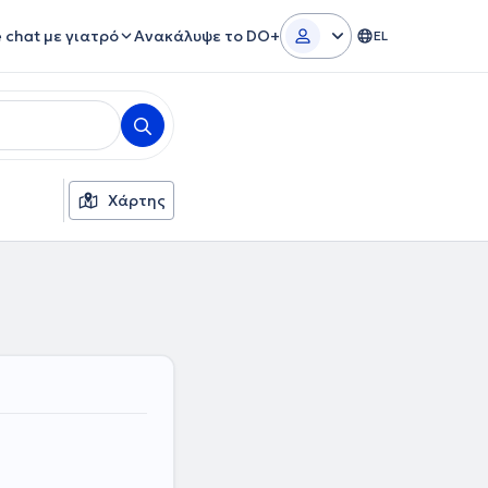
e chat με γιατρό
Ανακάλυψε το DO+
EL
Χάρτης