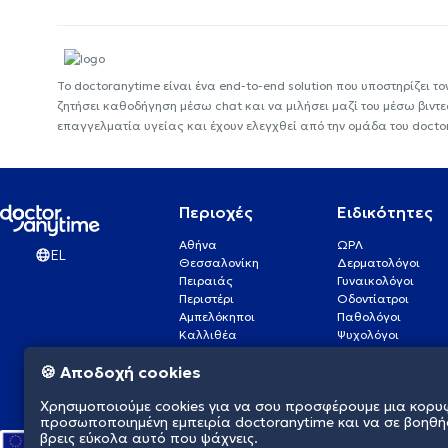
Το doctoranytime είναι ένα end-to-end solution που υποστηρίζει το
ζητήσει καθοδήγηση μέσω chat και να μιλήσει μαζί του μέσω βιντ
επαγγελματία υγείας και έχουν ελεγχθεί από την ομάδα του docto
Περιοχές
Ειδικότητες
Αθήνα
ΩΡΛ
EL
Θεσσαλονίκη
Δερματολόγοι
Πειραιάς
Γυναικολόγοι
Περιστέρι
Οδοντίατροι
Αμπελόκηποι
Παθολόγοι
Καλλιθέα
Ψυχολόγοι
Πάτρα
Οφθαλμίατροι
🍪 Αποδοχή cookies
Γλυφάδα
Ενδοκρινολόγοι
Νίκαια
Ουρολόγοι
Χρησιμοποιούμε cookies για να σου προσφέρουμε μια κορυ
Νέα Σμύρνη
Καρδιολόγοι
προσωποποιημένη εμπειρία doctoranytime και να σε βοηθή
βρεις εύκολα αυτό που ψάχνεις.