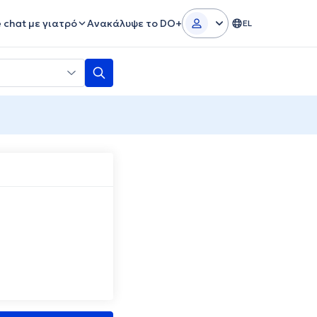
e chat με γιατρό
Ανακάλυψε το DO+
EL