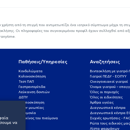
ν χρήστη από τη στιγμή που αντιμετωπίζει ένα ιατρικό σύμπτωμα μέχρι τη στιγμ
εοκλήσης. Οι πληροφορίες του συγκεκριμένου προφίλ έχουν συλλεχθεί από αξ
ranytime.
Παθήσεις/Υπηρεσίες
Αναζητήσεις
Κονδυλώματα
Βιντεοκλήση με γιατρό
Κολονοσκόπηση
Γιατροί ΠΕΔΥ - ΕΟΠΥΥ
Τεστ ΠΑΠ
Οικογενειακοί γιατροί
Γαστρεντερίτιδα
Όνομα γιατρού – επαγγ
Λεύκανση δοντιών
Όλες οι περιοχές
ΔΕΠΥ
Όλες οι ειδικότητες
Κολποσκόπηση
Άρθρα υγείας
Laser μυωπίας
Διαγνωστικά κέντρα
Πνευμονία
Διαγνωστικά κέντρα 
φαία
Καρκίνος του πνεύμονα
Συχνές ερωτήσεις - FA
σουμε να
Ρώτα τους ειδικούς μα
Λίστα φαρμάκων