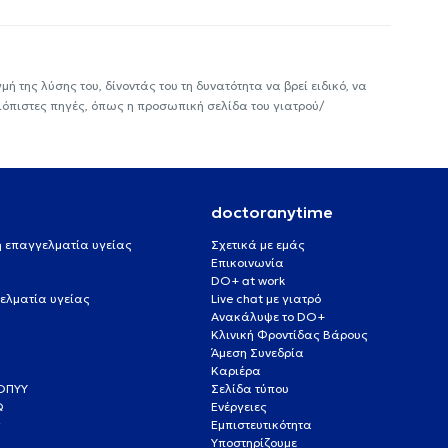
ή της λύσης του, δίνοντάς του τη δυνατότητα να βρεί ειδικό, να
ιόπιστες πηγές, όπως η προσωπική σελίδα του γιατρού/
doctoranytime
 ή επαγγελματία υγείας
Σχετικά με εμάς
Επικοινωνία
DO+ at work
ελματία υγείας
Live chat με γιατρό
Ανακάλυψε το DO+
Κλινική Φροντίδας Βάρους
Άμεση Συνεδρία
Καριέρα
ΕΟΠΥΥ
Σελίδα τύπου
Q
Ενέργειες
ς
Εμπιστευτικότητα
Υποστηρίζουμε