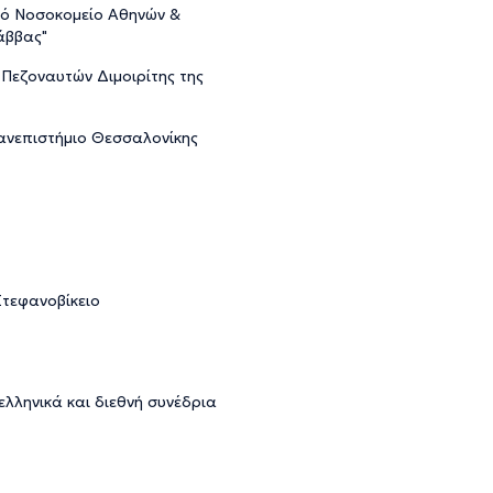
ικό Νοσοκομείο Αθηνών &
άββας"
 Πεζοναυτών Διμοιρίτης της
Πανεπιστήμιο Θεσσαλονίκης
Στεφανοβίκειο
λληνικά και διεθνή συνέδρια