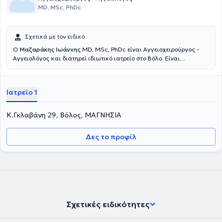
MD, MSc, PhDc
Σχετικά με τον ειδικό
Ο
Μαζαράκης Ιωάννης
MD, MSc, PhDc είναι Αγγειοχειρούργος -
Αγγειολόγος και διατηρεί ιδιωτικό ιατρείο στο Βόλο. Είναι
Υποψήφιος Διδάκτωρ του Εθνικού και Καποδιστριακού
Πανεπιστημίου Αθηνών και διαθέτει μεταπτυχιακό δίπλωμα
εξειδίκευσης πάνω στις "Ενδαγγειακές Τεχνικές" από την Ιατρική
Ιατρείο 1
Σχολή του ίδιου ιδρύματος, σε συνεργασία με το Πανεπιστήμιο του
Μιλάνου. Επιπροσθέτως, απέκτησε δύο προπτυχιακούς τίτλους,
από την Στρατιωτική Σχολή Αξιωματικών Σωμάτων αλλά και από
Κ.Γκλαβάνη 29, Βόλος, ΜΑΓΝΗΣΙΑ
το Ιατρικό Τμήμα της Σχολής Επιστημών Υγείας του Αριστοτέλειου
Πανεπιστημίου Θεσσαλονίκης. Εξειδικεύεται στην αντιμετώπιση
Δες το προφίλ
των αγγειακών παθήσεων τόσο με την κλασική χειρουργική
μέθοδο, όσο και τις νέες αναίμακτες ενδαγγειακές τεχνικές.
Σήμερα, στον πλήρως εξοπλισμένο χώρο του ιατρείου του,
πραγματοποιείται εξειδικευμένη μελέτη και διάγνωση των
αγγειακών παθήσεων τόσο αρτηριακών, όσο και φλεβικών. Πιο
συγκεκριμένα, όσον αφορά τις αρτηριακές παθήσεις
αντιμετωπίζονται περιπτώσεις γάγγραινας, νόσου Buerger,
φαινομένου Raynaud, αγγειοδυσπλασιών και αιμαγγειωμάτων.
Σχετικές ειδικότητες
Τέλος, ο γιατρός υπήρξε προσκεκλημένος ομιλητής και καταμετρά
πολυάριθμες συμμετοχές σε ελληνικά και διεθνή συνέδρια