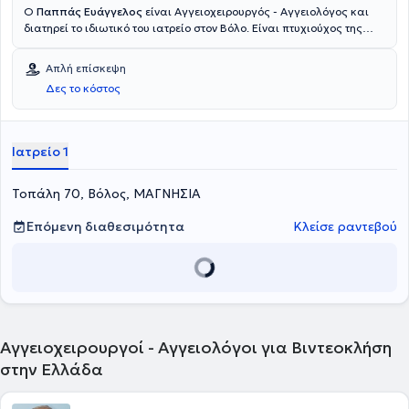
Ο
Παππάς Ευάγγελος
είναι Αγγειοχειρουργός - Αγγειολόγος και
διατηρεί το ιδιωτικό του ιατρείο στον Βόλο. Είναι πτυχιούχος της
Ιατρικής Σχολής του Αριστοτελείου Πανεπιστημίου Θεσσαλονίκης
κάτοχος Μεταπτυχιακού Τίτλου Σπουδών στις «Ενδαγγειακές
Απλή επίσκεψη
τεχνικές» και υποψήφιος Διδάκτωρ του Πανεπιστημίου των Αθηνών.
Δες το κόστος
Ειδικεύτηκε για 3 χρόνια στη γενική χειρουργική, στη ΄Β Χειρουργική
Πανεπιστημιακή κλινική του Αριστοτελείου Πανεπιστημίου
Θεσσαλονίκης και 4 χρόνια στην Αγγειοχειρουργική, στη ΄Β
Χειρουργική Πανεπιστημιακή Κλινική του πανεπιστημίου των
Ιατρείο 1
Αθηνών. Άξια αναφοράς είναι η εξειδίκευση του ιατρού στην
Ενδαγγειακή χειρουργική αρτηριών, τη Θεραπεία κιρσών με Laser
Τοπάλη 70, Βόλος, ΜΑΓΝΗΣΙΑ
και τις Φίστουλες νεφροπαθών.
Επόμενη διαθεσιμότητα
Κλείσε ραντεβού
Αγγειοχειρουργοί - Αγγειολόγοι για Βιντεοκλήση
στην Ελλάδα