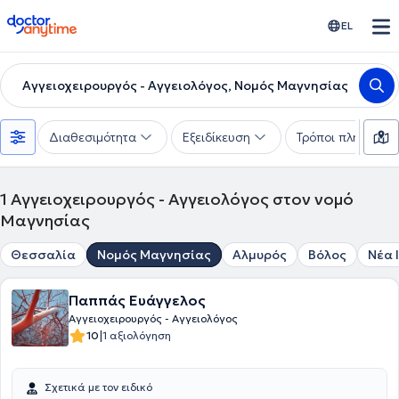
doctoranytime
EL
Αγγειοχειρουργός - Αγγειολόγος, Νομός Μαγνησίας
Διαθεσιμότητα
Εξειδίκευση
Τρόποι πληρωμής
1
Αγγειοχειρουργός - Αγγειολόγος στον νομό
Μαγνησίας
Θεσσαλία
Νομός Μαγνησίας
Αλμυρός
Βόλος
Νέα 
Παππάς Ευάγγελος
Αγγειοχειρουργός - Αγγειολόγος
|
10
1 αξιολόγηση
Σχετικά με τον ειδικό