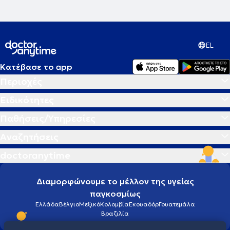
Ψυχοθεραπείας Gestalt, του Gestalt Foundation Greece.
EL
Κατέβασε το app
Περιοχές
Ειδικότητες
Παθήσεις/Υπηρεσίες
Αναζητήσεις
doctoranytime
Διαμορφώνουμε το μέλλον της υγείας
παγκοσμίως
Ελλάδα
Βέλγιο
Μεξικό
Κολομβία
Εκουαδόρ
Γουατεμάλα
Βραζιλία