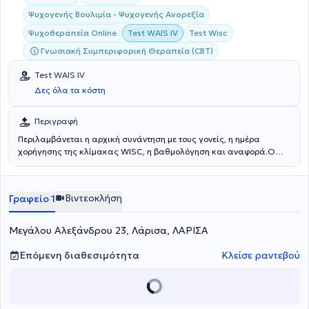
Ψυχογενής Βουλιμία - Ψυχογενής Ανορεξία
Ψυχοθεραπεία Online
Test WAIS IV
Test Wisc
Γνωσιακή Συμπεριφορική Θεραπεία (CBT)
Test WAIS IV
Δες όλα τα κόστη
Περιγραφή
Περιλαμβάνεται η αρχική συνάντηση με τους γονείς, η ημέρα
χορήγησης της κλίμακας WISC, η βαθμολόγηση και αναφορά.Ο
θεραπευόμενος παρακαλείται να έχει διαθέσιμο χρόνο, καθώς η
διάρκεια της εκτίμησης μπορεί να ποικίλλει και δεν είναι δυνατόν
να καθοριστεί με ακρίβεια εκ των προτέρων.
Βιντεοκλήση
Γραφείο 1
Μεγάλου Αλεξάνδρου 23, Λάρισα, ΛΑΡΙΣΑ
Επόμενη διαθεσιμότητα
Κλείσε ραντεβού