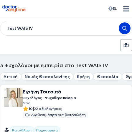
doctoranytime
EL
Test WAIS IV
3
Ψυχολόγοι με εμπειρία στο Test WAIS IV
Αττική
Νομός Θεσσαλονίκης
Κρήτη
Θεσσαλία
Θρ
Ειρήνη Τσιτσιπά
Ψυχολόγος - Ψυχοθεραπεύτρια
MSc
|
10
22 αξιολογήσεις
Διαθεσιμότητα για βιντεοκλήση
Κατάθλιψη
Παχυσαρκία