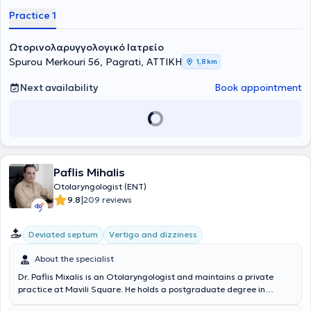
of Sparta and at the Regional Medical Center of Elafonisos. She
Practice 1
trained in the field of General Surgery at the 2nd Surgical
Department of the Konstantopouleio General Hospital of Nea Ionia
"Agia Olga." She specialized in Otolaryngology at the 1st University
Ωτορινολαρυγγολογικό Ιατρείο
Clinic of the General Hospital of Athens "Hippocratio," where she
Spurou Merkouri 56, Pagrati, ΑΤΤΙΚΗ
1,8 km
obtained her specialty title in 2007. Subsequently, she worked at the
National Foundation for the Deaf, where she participated in the
Next availability
Book appointment
Neonatal Hearing Loss Early Detection Program. Since 2010, she
has maintained a private practice and is a permanent collaborator
of the Athens Rhinology Group. She manages cases covering the
entire spectrum of her specialty, with a special interest in
Endoscopic Surgery of the Nose and Paranasal Sinuses. She has
published scientific studies, both in foreign languages and in Greek,
and has participated in numerous scientific conferences. Finally, she
Paflis Mihalis
is a member of the Athens Medical Association, the Hellenic
Otolaryngologist (ENT)
Rhinologic Society, and the European Rhinologic Society.
|
9.8
209 reviews
Deviated septum
Vertigo and dizziness
About the specialist
Dr. Paflis Mixalis is an Otolaryngologist and maintains a private
practice at Mavili Square. He holds a postgraduate degree in
Molecular Biology from the University of Crete, as well as a Medical