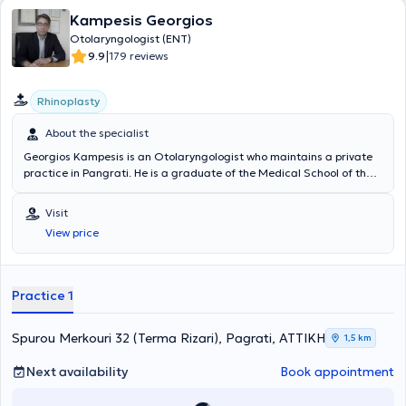
Kampesis Georgios
Otolaryngologist (ENT)
|
9.9
179 reviews
Rhinoplasty
About the specialist
Georgios Kampesis is an Otolaryngologist who maintains a private
practice in Pangrati. He is a graduate of the Medical School of the
National and Kapodistrian University of Athens and specialized in
Otolaryngology - Head and Neck Surgery at the University Clinic of
Visit
the General Hospital of Athens "Hippocratio." He has served as a
View price
clinical associate at the Brighton and Sussex University Hospitals in
the United Kingdom. Furthermore, he possesses extensive
experience in laser surgeries, rhinoplasty, robotic surgery -
endoscopic paranasal sinus surgery, and in the management of
Practice 1
apnea, snoring, and nasal septum deviation correction using
radiofrequency techniques.
Spurou Merkouri 32 (Terma Rizari), Pagrati, ΑΤΤΙΚΗ
1,5 km
Next availability
Book appointment