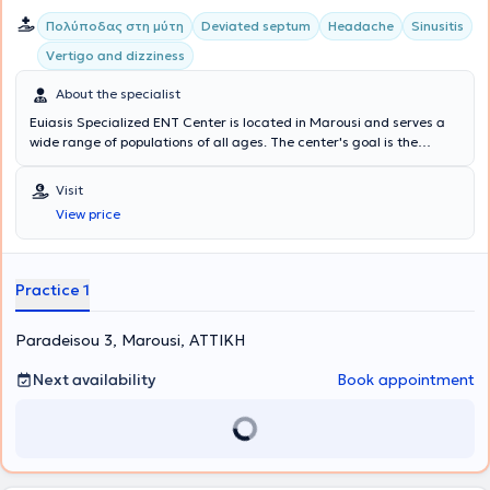
Πολύποδας στη μύτη
Deviated septum
Headache
Sinusitis
Vertigo and dizziness
About the specialist
Euiasis Specialized ENT Center is located in Marousi and serves a
wide range of populations of all ages. The center's goal is the
longevity of the individual, as well as ensuring a high quality of life.
A multitude of specialized services are offered, providing solutions
Visit
for conditions such as Sinusitis, Vertigo and dizziness, Rhinitis and
View price
Allergic rhinitis, voice disorders, Stomatitis, and Pharyngitis.
Additionally, all Otological - Neuro-otological problems are
addressed, such as hearing loss, tinnitus, and hyperacusis. The
Medical Director of the Euiasis Medical Center is Dr. Christina
Practice 1
Efthymiou MD, MSc, Med. Ac, Otolaryngologist Surgeon, Neuro-
otologist, Head and Neck Surgeon, and specialist in Medical
Paradeisou 3, Marousi, ΑΤΤΙΚΗ
Acupuncture.
Next availability
Book appointment