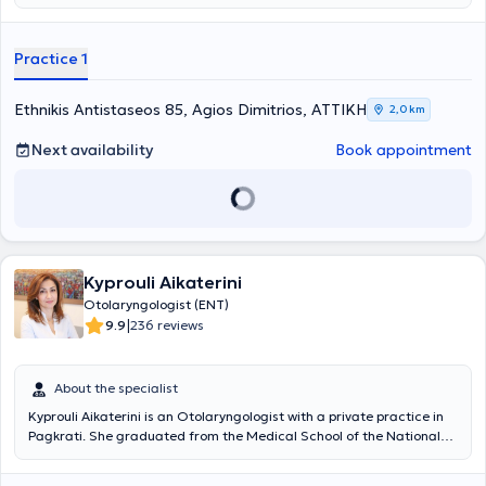
specifically, he manages cases of hearing loss, vertigo, and tinnitus,
providing comprehensive information and treatment, as well as
cases involving nasal breathing difficulties, voice hoarseness, and
Practice 1
recurrent tonsillitis. Vlastarakos Petros, Otolaryngology Surgeon,
has extensive experience in performing the full range of
otolaryngological surgeries in both adults and children. The services
Ethnikis Antistaseos 85, Agios Dimitrios, ΑΤΤΙΚΗ
2,0 km
at the clinic are delivered in an environment of friendliness and
professionalism.
Next availability
Book appointment
Kyprouli Aikaterini
Otolaryngologist (ENT)
|
9.9
236 reviews
About the specialist
Kyprouli Aikaterini is an Otolaryngologist with a private practice in
Pagkrati. She graduated from the Medical School of the National
and Kapodistrian University of Athens. From 1999 to 2000, she
served as a rural doctor in the surgical clinic of the General Hospital