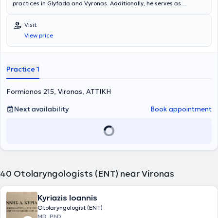
practices in Glyfada and Vyronas. Additionally, he serves as
Director Otolaryngologist and Head & Neck Surgeon at
Metropolitan Hospital. He graduated from the Medical School of the
Visit
National and Kapodistrian University of Athens and specializes in
View price
Head & Neck Surgery, Otosurgery and Skull Base Surgery, as well as
Endoscopic Surgery of the Nose, Paranasal Sinuses, and Functional
Rhinoplasty.
Practice 1
Formionos 215, Vironas, ΑΤΤΙΚΗ
Next availability
Book appointment
40
Otolaryngologists (ENT) near Vironas
Kyriazis Ioannis
Otolaryngologist (ENT)
MD, PhD