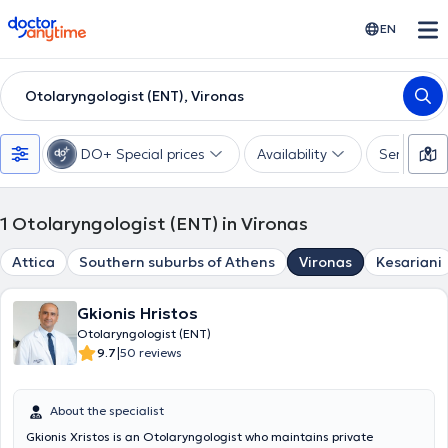
doctoranytime
EN
Otolaryngologist (ENT), Vironas
DO+ Special prices
Availability
Services
1
Otolaryngologist (ENT) in Vironas
Attica
Southern suburbs of Athens
Vironas
Kesariani
Gkionis Hristos
Otolaryngologist (ENT)
|
9.7
50 reviews
About the specialist
Gkionis Xristos is an Otolaryngologist who maintains private