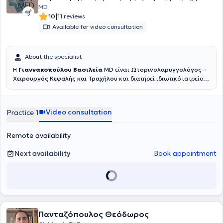
MD
|
10
11 reviews
Available for video consultation
About the specialist
Η
Γιαννακοπούλου Βασιλεία
MD
είναι
Ωτορινολαρυγγολόγος –
Χειρουργός Κεφαλής και Τραχήλου
και διατηρεί ιδιωτικό ιατρείο
ενηλίκων και παίδων, στο κέντρο της Αθήνας. Ασχολείται με όλο το
παθολογικό και χειρουργικό φάσμα της Ωτορινολαρυγγολογίας, με
έμφαση στην ωτολογία, τη νευροωτολογία και τις παθήσεις
Video consultation
Practice 1
ισορροπίας (ίλιγγος), τη ρινολογία και ρινοχειρουργική-την
ενδοσκοπική χειρουργική ρινος παραρρινιων, την υπνική άπνοια
και τις διαταραχές φωνής και παθησεις του λάρυγγα, την
Remote availability
παιδοωτορινολαρυγγολογια και την αισθητική επανορθωτική
χειρουργική κεφαλής και τραχήλου.
Next availability
Book appointment
Πανταζόπουλος Θεόδωρος