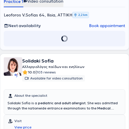
Video consultation
Practice 1
Leoforos V.Sofias 64, Ilisia, ΑΤΤΙΚΗ
2,2 km
Next availability
Book appointment
Solidaki Sofia
Αλλεργιολόγος παίδων και ενηλίκων
|
10.0
103 reviews
Available for video consultation
About the specialist
Solidaki Sofia is a
pediatric and adult allergist
. She was admitted
through the nationwide entrance examinations to the
Medical
School of the National and Kapodistrian University of Athens
and
specialized at the University General Hospital "
Attikon"
, in the
Visit
Allergology Unit "Dimitrios Kalogeromitros" of the 2nd Clinic of
View price
Dermatology & Venereology
. During her training, she specialized in