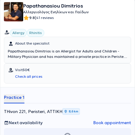
Papathanasiou Dimitrios
Αλλεργιολόγος Ενηλίκων και Παίδων
|
9.8
41 reviews
Allergy
Rhinitis
About the specialist
Papathanasiou Dimitrios is an Allergist for Adults and Children -
Military Physician and has maintained a private practice in Peristeri
since 2011. He has specialized in Allergology and is a Diplomate and
Member of the European Academy of Allergy, Asthma & Clinical
Visit
50€
Immunology. Since 2011, he has been a Consultant at the 251st
Check all prices
General Air Force Hospital. In his private practice, he provides a wide
range of services, tailored to the individual needs of each patient.
Practice 1
THivon 221, Peristeri, ΑΤΤΙΚΗ
8,6 km
Next availability
Book appointment