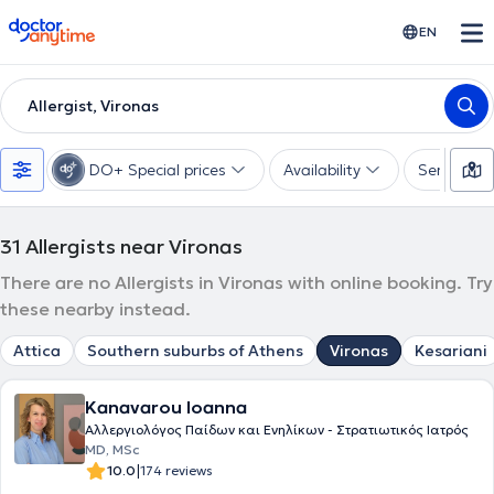
doctoranytime
EN
Allergist, Vironas
DO+ Special prices
Availability
Services
31
Allergists near Vironas
There are no Allergists in Vironas with online booking. Try
these nearby instead.
Attica
Southern suburbs of Athens
Vironas
Kesariani
Kanavarou Ioanna
Αλλεργιολόγος Παίδων και Ενηλίκων - Στρατιωτικός Ιατρός
MD, MSc
|
10.0
174 reviews