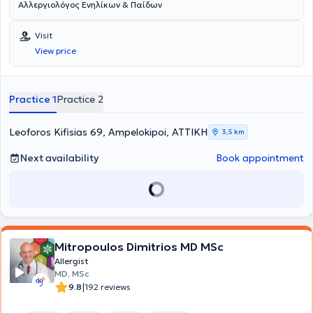
Αλλεργιολόγος Ενηλίκων & Παίδων
Visit
View price
Practice 1
Practice 2
Leoforos Kifisias 69, Ampelokipoi, ΑΤΤΙΚΗ
3,5 km
Next availability
Book appointment
Mitropoulos Dimitrios MD MSc
Allergist
MD, MSc
|
9.8
192 reviews