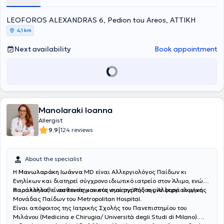
LEOFOROS ALEXANDRAS 6, Pedion tou Areos, ΑΤΤΙΚΗ
4,1 km
Next availability
Book appointment
Manolaraki Ioanna
Allergist
|
9.9
124 reviews
About the specialist
Η
Μανωλαράκη Ιωάννα
MD είναι Αλλεργιολόγος Παίδων κι
Ενηλίκων και διατηρεί σύγχρονο ιδιωτικό ιατρείο στον Άλιμο, ενώ
παρακολουθεί ασθενείς και στο νησί της Ρόδου μία φορά το μήνα.
Παράλληλα, είναι επιστημονικός συνεργάτης της Αλλεργιολογικής
Μονάδας Παίδων του Metropolitan Hospital.
Είναι απόφοιτος της Ιατρικής Σχολής του Πανεπιστημίου του
Μιλάνου (Medicina e Chirugia/ Università degli Studi di Milano).