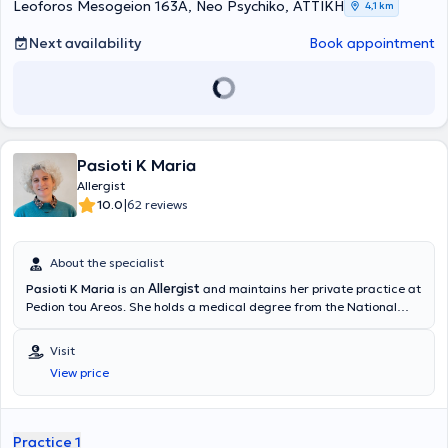
serves as a Consultant in the Allergology Department of the Central
Leoforos Mesogeion 163A, Neo Psychiko, ΑΤΤΙΚΗ
4,1 km
Medical Clinic of the Greek Police in Athens.
Next availability
Book appointment
Pasioti K Maria
Allergist
|
10.0
62 reviews
About the specialist
Allergist
Pasioti K Maria
is an
and maintains her private practice at
Pedion tou Areos. She holds a medical degree from the National
and Kapodistrian University of Athens, is a PhD holder, and served
as an Academic Fellow at the 2nd University Pediatric Clinic of the
Visit
“P & A Kyriakou” Children's Hospital in the Allergy Unit. She has also
View price
worked as a Scientific Collaborator at the Allergy and Clinical
Immunology Research Center in the 2nd Pediatric Clinic (National
and Kapodistrian University of Athens).
Practice 1