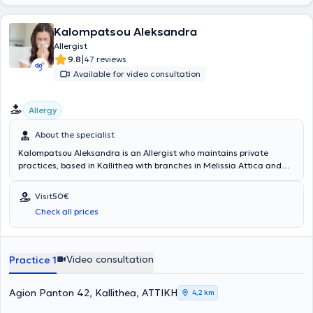
Kalompatsou Aleksandra
Allergist
|
9.8
47 reviews
Available for video consultation
Allergy
About the specialist
Kalompatsou Aleksandra is an Allergist who maintains private
practices, based in Kallithea with branches in Melissia Attica and
Arta (as a visiting physician). She holds a degree from the Medical
School of Aristotle University of Thessaloniki and specialized in
Visit
50€
Allergy at the General Children's Hospital of Athens "Panagiotis &
Check all prices
Aglaia Kyriakou," as well as at the General Hospital of Athens
"Laiko." She has many years of clinical experience and has served as
Head of the Pediatric Allergy Department at Metropolitan Hospital.
Video consultation
Practice 1
Agion Panton 42, Kallithea, ΑΤΤΙΚΗ
4,2 km