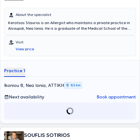
About the specialist
Keratsas Stauros is an Allergist who maintains a private practice in
Alsoupoli, Nea Ionia. He is a graduate of the Medical School of the
National and Kapodistrian University of Athens and completed his
specialty training at the General Hospital of Athens "Laiko".
Visit
Currently, at his private practice, he offers a wide range of
View price
specialized services that fully meet the patients' needs and ensure
their safety. Additionally, since 2012, he has been a Scientific
Collaborator at the Central Clinic of Athens. Finally, the doctor has
participated in Greek and international conferences and is a
Practice 1
member of the Hellenic Allergy Society.
Ikoniou 8, Nea Ionia, ΑΤΤΙΚΗ
8,5 km
Next availability
Book appointment
SOUFLIS SOTIRIOS