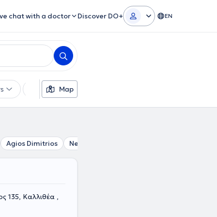
ive chat with a doctor
Discover DO+
EN
rs
Languages
Map
Insurances
Gender
Agios Dimitrios
Neo Faliro
Alimos
Piraeus
Vironas
ς 135, Καλλιθέα ,