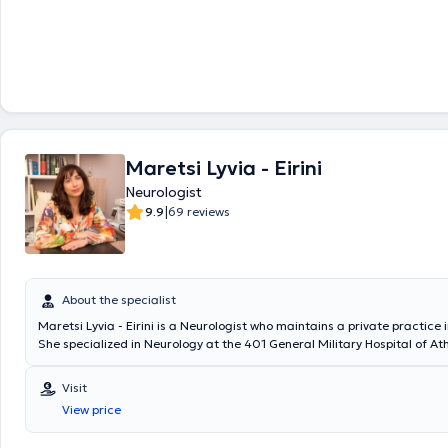
Maretsi Lyvia - Eirini
Neurologist
|
9.9
69 reviews
About the specialist
Maretsi Lyvia - Eirini is a Neurologist who maintains a private practice i
She specialized in Neurology at the 401 General Military Hospital of At
Korgialeneio - Benakeio E.E.S. Hospital. During her specialization, she r
in Psychiatry at the Korgialeneio - Benakeio E.E.S. Hospital, as well as i
Visit
the Psychiatric Hospital of Attica "Dafni". In her private practice, she is
View price
investigation, diagnosis, and monitoring of neurological disorders su
impairments (mild cognitive impairment, Alzheimer’s dementia, dement