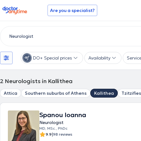
doctoranytime
Are you a specialist?
DO+ Special prices
Availability
Servic
2
Neurologists in Kallithea
Attica
Southern suburbs of Athens
Kallithea
Tzitzifies
Spanou Ioanna
Neurologist
MD, MSc., PhDc
|
9.9
98 reviews