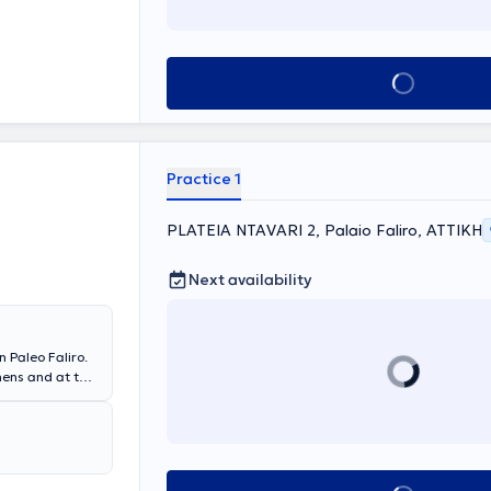
Book appointment
Practice 1
PLATEIA NTAVARI 2, Palaio Faliro, ΑΤΤΙΚΗ
Next availability
n Paleo Faliro.
hens and at the
eceived training
n Pathology at
 involved in the
ch as memory
ia in