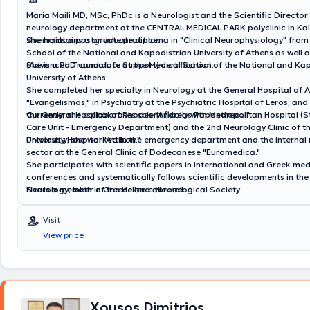
Σχολείο Αεροπορικής Ιατρικής του Κέντρου Αεροπορικής Ιατρικής. Έχει 
Maria Maili MD, MSc, PhDc is a Neurologist and the Scientific Director
διδακτικό έργο τόσο σε προπτυχιακούς φοιτητές Ιατρικής κατά την με
neurology department at the CENTRAL MEDICAL PARK polyclinic in Kal
στο κλινικό τμήμα Α’ της Επείγουσας και Γενικής Νευρολογίας καθώς 
she maintains a private practice.
She holds a postgraduate diploma in "Clinical Neurophysiology" from
Ιατρείο Κεφαλαλγίας του Αιγινητείου, όσο και σε μεταπτυχιακούς φοιτ
School of the National and Kapodistrian University of Athens as well 
μεταπτυχιακού προγράμματος «Κλινική και Πειραματική Νευροχειρουρ
(Advanced Trauma Life Support) certification.
She is a PhD candidate at the Medical School of the National and Ka
ΕΚΠΑ. Έχει δημοσιεύσει σε έγκριτα ξενόγλωσσα και ελληνικά επιστημ
University of Athens.
περιοδικά, έχει συμμετάσχει με πολλές ανακοινώσεις και ομιλίες σε δ
She completed her specialty in Neurology at the General Hospital of 
ελληνικά νευρολογικά συνέδρια, ενώ έχει διατελέσει ως reviewer σε έ
"Evangelismos," in Psychiatry at the Psychiatric Hospital of Leros, and
ξενόγλωσσα περιοδικά. Είναι μέλος της Ελληνικής Νευρολογικής Εταιρ
the General Hospital of Rhodes "Andreas Papandreou."
Currently, she collaborates scientifically with Metropolitan Hospital (S
Ελληνικής Εταιρείας Κεφαλαλγίας καθώς και της Ευρωπαϊκής Εταιρ
Care Unit - Emergency Department) and the 2nd Neurology Clinic of t
Κεφαλαλγίας.
University Hospital "Attikon."
Previously, she worked in the emergency department and the internal
sector at the General Clinic of Dodecanese "Euromedica."
She participates with scientific papers in international and Greek med
conferences and systematically follows scientific developments in the 
Neurology, both in Greece and abroad.
She is a member of the Hellenic Neurological Society.
Visit
View price
Xousos Dimitrios