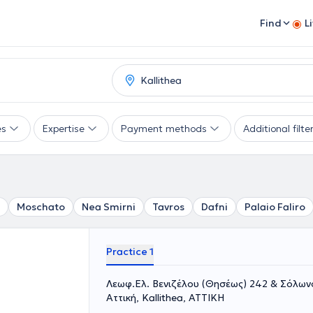
Find
L
es
Expertise
Payment methods
Additional filte
Moschato
Nea Smirni
Tavros
Dafni
Palaio Faliro
Practice 1
Λεωφ.Ελ. Βενιζέλου (Θησέως) 242 & Σόλωνο
Αττική, Kallithea, ΑΤΤΙΚΗ