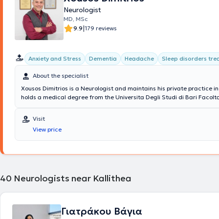
Neurologist
MD, MSc
|
9.9
179 reviews
Anxiety and Stress
Dementia
Headache
Sleep disorders tr
About the specialist
Xousos Dimitrios is a Neurologist and maintains his private practice i
holds a medical degree from the Universita Degli Studi di Bari Facolt
Chirurgia in Italy and a postgraduate degree (MSc) in Mental Health
Prevention of Psychiatric Disorders from the Medical School of the Na
Visit
Kapodistrian University of Athens. Notable is his specialization in dem
View price
brain diseases, memory disorders, epilepsy, sleep disorders, headach
movement disorders.
40
Neurologists near Kallithea
Γιατράκου Βάγια