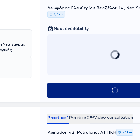
Λεωφόρος Ελευθερίου Βενιζέλου 14, Nea Sm
1,7 km
Next availability
τη Νέα Σμύρνη,
λογικής
ς στο Ιατρείο
ών. Επιπλέον,
υ Κόσμου. Είναι
κεύτηκε στη
επιστημιακή
τημονικά της
 ειδικότερα η
Book appointment
λο με
Video consultation
Practice 1
Practice 2
Keiriadon 42, Petralona, ΑΤΤΙΚΗ
2,1 km