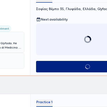
Σοφίας Βέμπο 35, Γλυφάδα, Ελλάδα, Glyfa
Next availability
eatment
n Glyfada. He
a di Medicina e
 Promotion and
tional and
entia, vascular
es, and
Book appointment
Practice 1