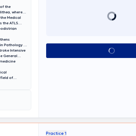
επιτελέσει
 of the
τεκπαίδευσή της
lithea, where
και στο Ειδικό
 the Medical
ητές του
as the ATLS
γική» του
podistrian
ονικά
ιεθνή και
Athens
γκριτα
 in Pathology at
είας, της
Book appointment
troke Intensive
είας
he General
 medicine
ical
field of
Practice 1