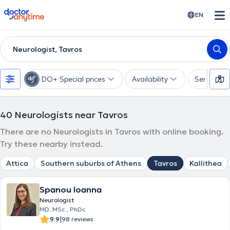
doctoranytime
EN
Neurologist, Tavros
DO+ Special prices
Availability
Services
40
Neurologists near Tavros
There are no Neurologists in Tavros with online booking.
Try these nearby instead.
Attica
Southern suburbs of Athens
Tavros
Kallithea
Spanou Ioanna
Neurologist
MD, MSc., PhDc
|
9.9
98 reviews