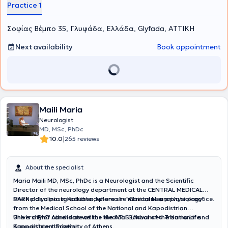
disorders.
Practice 1
Σοφίας Βέμπο 35, Γλυφάδα, Ελλάδα, Glyfada, ΑΤΤΙΚΗ
Next availability
Book appointment
Maili Maria
Neurologist
MD, MSc, PhDc
|
10.0
265 reviews
About the specialist
Maria Maili MD, MSc, PhDc is a Neurologist and the Scientific
Director of the neurology department at the CENTRAL MEDICAL
PARK polyclinic in Kallithea, where she maintains a private practice.
She holds a postgraduate diploma in "Clinical Neurophysiology"
from the Medical School of the National and Kapodistrian
University of Athens as well as the ATLS (Advanced Trauma Life
She is a PhD candidate at the Medical School of the National and
Support) certification.
Kapodistrian University of Athens.