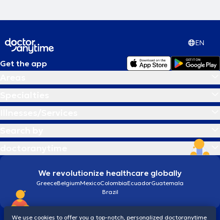
EN
Get the app
Areas
Specialties
Illnesses/Services
Search by
doctoranytime
We revolutionize healthcare globally
Greece
Belgium
Mexico
Colombia
Ecuador
Guatemala
Brazil
We use cookies to offer you a top-notch, personalized doctoranytime