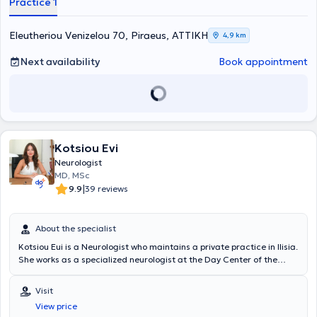
Practice 1
Eleutheriou Venizelou 70, Piraeus, ΑΤΤΙΚΗ
4,9 km
Next availability
Book appointment
Kotsiou Evi
Neurologist
MD, MSc
|
9.9
39 reviews
About the specialist
Kotsiou Eui is a Neurologist who maintains a private practice in Ilisia.
She works as a specialized neurologist at the Day Center of the
Alzheimer Society of Athens in Mets. She is also a collaborator of the
Neurology Clinic at the Medical Center of Palaio Faliro. She is a
Visit
graduate of the Medical School of the University of Crete and
View price
graduated with honors from the postgraduate program in Clinical