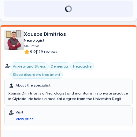
Xousos Dimitrios
Neurologist
MD, MSc
|
9.9
179 reviews
Anxiety and Stress
Dementia
Headache
Sleep disorders treatment
About the specialist
Xousos Dimitrios is a Neurologist and maintains his private practice
in Glyfada. He holds a medical degree from the Universita Degli
Studi di Bari Facolta di Medicina e Chirurgia in Italy and a
postgraduate degree (MSc) in Mental Health Promotion and
Visit
Prevention of Psychiatric Disorders from the Medical School of the
View price
National and Kapodistrian University of Athens. Notable is his
specialization in dementia, vascular brain diseases, memory
disorders, epilepsy, sleep disorders, headaches, and movement