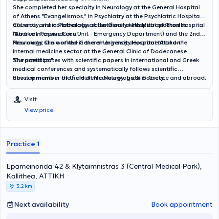
She completed her specialty in Neurology at the General Hospital
of Athens "Evangelismos," in Psychiatry at the Psychiatric Hospital
of Leros, and in Pathology at the General Hospital of Rhodes
Currently, she collaborates scientifically with Metropolitan Hospital
"Andreas Papandreou."
(Stroke Intensive Care Unit - Emergency Department) and the 2nd
Neurology Clinic of the General University Hospital "Attikon."
Previously, she worked in the emergency department and the
internal medicine sector at the General Clinic of Dodecanese
"Euromedica."
She participates with scientific papers in international and Greek
medical conferences and systematically follows scientific
developments in the field of Neurology, both in Greece and abroad.
She is a member of the Hellenic Neurological Society.
Visit
View price
Practice 1
Epameinonda 42 & Klytaimnistras 3 (Central Medical Park),
Kallithea, ΑΤΤΙΚΗ
3,2 km
Next availability
Book appointment