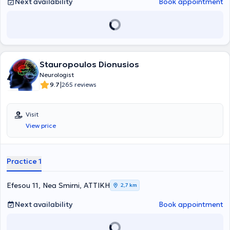
Next availability
Book appointment
where conventional pharmacological treatment has proven to have
limited efficacy and numerous side effects, such as migraine,
trigeminal neuralgia, vertigo, and insomnia.
Stauropoulos Dionusios
Neurologist
|
9.7
265 reviews
Visit
View price
Practice 1
Efesou 11, Nea Smirni, ΑΤΤΙΚΗ
2,7 km
Next availability
Book appointment