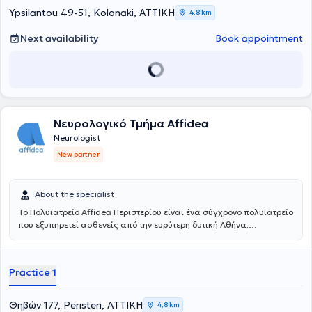
including headaches - dizziness, vertigo, cerebrovascular accidents,
Ypsilantou 49-51, Kolonaki, ΑΤΤΙΚΗ
4,8 km
dementia, and Alzheimer’s Disease.
Next availability
Book appointment
Νευρολογικό Τμήμα Affidea
Neurologist
New partner
About the specialist
Το Πολυϊατρείο Affidea Περιστερίου είναι ένα σύγχρονο πολυϊατρείο
που εξυπηρετεί ασθενείς από την ευρύτερη δυτική Αθήνα,
προσφέροντας ολοκληρωμένη πρωτοβάθμια και εξειδικευμένη
φροντίδα υγείας κάτω από μία οροφή. Με εξειδικευμένους ιατρούς
σε ένα πλατύ φάσμα ειδικοτήτων, το κέντρο καλύπτει τις ανάγκες
Practice 1
ολόκληρης της οικογένειας - από προληπτικούς ελέγχους έως
εξειδικευμένη διάγνωση και παρακολούθηση.
Θηβών 177, Peristeri, ΑΤΤΙΚΗ
4,8 km