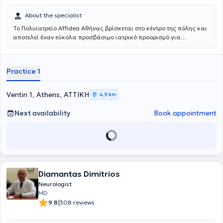
About the specialist
Το Πολυϊατρείο Affidea Αθήνας βρίσκεται στο κέντρο της πόλης και
αποτελεί έναν εύκολα προσβάσιμο ιατρικό προορισμό για
κατοίκους και εργαζομένους της Αθήνας. Συνδυάζει εξειδικευμένες
ιατρικές ειδικότητες με υψηλές διαγνωστικές δυνατότητες,
παρέχοντας ολοκληρωμένη φροντίδα με ανθρώπινη προσέγγιση.
Practice 1
Ventiri 1, Athens, ΑΤΤΙΚΗ
4,9 km
Next availability
Book appointment
Diamantas Dimitrios
Neurologist
MD
|
9.8
308 reviews