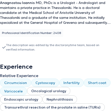
Anagnostou Ioannis
MD, PhDc is a Urologist - Andrologist and
maintains a private practice in Thessaloniki. He is a doctoral
candidate at the Medical School of Aristotle University of
Thessaloniki and a graduate of the same institution. He initially
specialized at the General Hospital of Grevena and subsequently
at the Cancer Hospital of Thessaloniki "Theageneio" and the
General Hospital of Thessaloniki "G. Gennimatas." The physician
Professional Identification Number: 2408
has extensive experience in oncological urology, endoscopic
urology, andrology and infertility, urinary stone disease, and
The description was edited by the doctoranytime team, based on
prostate disorders. He has served as Scientific Collaborator -
verified information.
Head of the Prostate Biopsy Department at the 1st Urological
Clinic of Aristotle University of Thessaloniki and as Scientific
Collaborator Surgeon at the Thessaloniki Bioclinic. Additionally, he
Experience
has attended numerous scientific conferences and seminars held in
Greece and abroad and has authored multiple scientific articles in
Relative Experience
medical journals. Finally, the doctor is a member of the European
Association of Urology, the Hellenic Urological Association, and the
Circumcision
Cystoscopy
Infertility
Short coat
Urological Association of Northern Greece.
Oncological urology
Varicocele
Endoscopic urology
Nephrolithiasis
Transurethral resection of the prostate in saline (TURis)