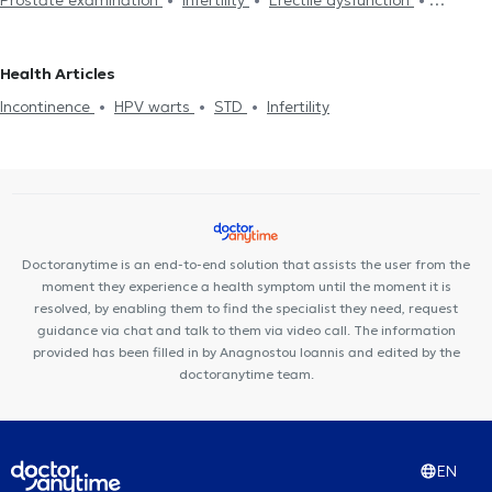
Cystoscopy
Electronic prescription
Circumcision
Prostate
biopsy
Short coat
Incontinence
Urodynamic Testing
Health Articles
Hydrocele
Spermatocele
Benign Prostatic Hyperplasia
Incontinence
HPV warts
STD
Infertility
Semen Analysis
Kidney stones
Nephrolithiasis
Prostatectomy
Urinary tract infection
Premature ejaculation
Varicocele
Doctoranytime is an end-to-end solution that assists the user from the
moment they experience a health symptom until the moment it is
resolved, by enabling them to find the specialist they need, request
guidance via chat and talk to them via video call. The information
provided has been filled in by Anagnostou Ioannis and edited by the
doctoranytime team.
EN