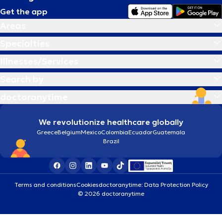
Get the app
Areas
Specialties
Illnesses/Services
Search by
doctoranytime
We revolutionize healthcare globally
Greece
Belgium
Mexico
Colombia
Ecuador
Guatemala
Brazil
Terms and conditions
Cookies
doctoranytime: Data Protection Policy
© 2026 doctoranytime