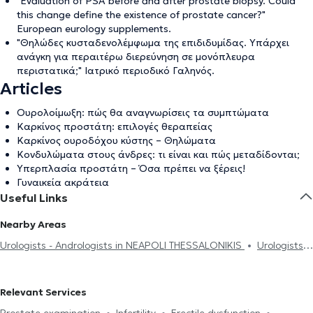
"Evaluation of PSA before and after prostate biopsy. Could
this change define the existence of prostate cancer?"
European eurology supplements.
"Θηλώδες κυσταδενολέμφωμα της επιδιδυμίδας. Υπάρχει
ανάγκη για περαιτέρω διερεύνηση σε μονόπλευρα
περιστατικά;" Ιατρικό περιοδικό Γαληνός.
Articles
Ουρολοίμωξη: πώς θα αναγνωρίσεις τα συμπτώματα
Καρκίνος προστάτη: επιλογές θεραπείας
Καρκίνος ουροδόχου κύστης – Θηλώματα
Κονδυλώματα στους άνδρες: τι είναι και πώς μεταδίδονται;
Υπερπλασία προστάτη – Όσα πρέπει να ξέρεις!
Γυναικεία ακράτεια
Useful Links
Nearby Areas
Urologists - Andrologists in NEAPOLI THESSALONIKIS
Urologists -
Andrologists in POLICHNI
Urologists - Andrologists in EVOSMOS
Urologists - Andrologists in KALAMARIA
Urologists -
Relevant Services
Andrologists in THERMI
Urologists - Andrologists in PEREA
Prostate examination
Infertility
Erectile dysfunction