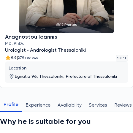
12 Photos
Anagnostou Ioannis
MD, PhDc
Urologist - Andrologist Thessaloniki
|
9.9
279 reviews
180 '
+
Location
Egnatia 96, Thessaloniki, Prefecture of Thessaloniki
Profile
Experience
Availability
Services
Reviews
Why he is suitable for you