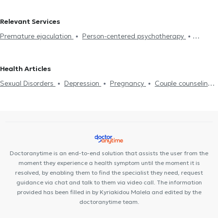
ANALIPSI
Psychologists in AMPELOKIPI THESSALONIKIS
Psychologists in KATO TOUMPA
Psychologists in CHARILAOU
Relevant Services
Psychologists in STAVROUPOLI
Psychologists in EVOSMOS
Premature ejaculation
Person-centered psychotherapy
Psychologists in NTEPO
Psychologists in KALAMARIA
Integrative psychotherapy
Trichotillomania
Psychodynamic
Psychologists in PEFKA
Psychologists in PYLAIA
Psychologists
psychotherapy
Αdolescent counseling
Συμβουλευτική γονέων
in THERMI
Psychologists in OREOKASTRO
Health Articles
και παιδιών
Ομαδική ψυχοθεραπεία
Depression
Cognitive
Sexual Disorders
Depression
Pregnancy
Couple counseling
enhancement
Dementia caregiver counseling
Life coaching
Life coaching
Psychotherapy Online
Psychogenic Bulimia -
Υπνοθεραπεία
Sexual Disorders
Psychogenic Bulimia -
Psychogenic Anorexia
Αυτισμός
Εθισμός στο διαδίκτυο
Psychogenic Anorexia
Διαχείριση πένθους
Psychological
ADHD
Panic attacks
Diet and nutrition
Εθισμός
Career
assessment
Τόνωση αυτοεκτίμησης
Anxiety and Stress
Orientation Test
Panic attacks
Doctoranytime is an end-to-end solution that assists the user from the
moment they experience a health symptom until the moment it is
resolved, by enabling them to find the specialist they need, request
guidance via chat and talk to them via video call. The information
provided has been filled in by Kyriakidou Malela and edited by the
doctoranytime team.