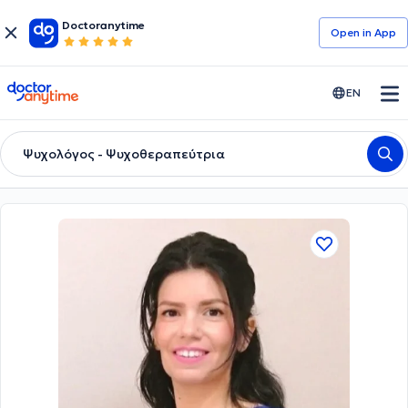
Doctoranytime
Open in Αpp
doctoranytime
EN
Ψυχολόγος - Ψυχοθεραπεύτρια