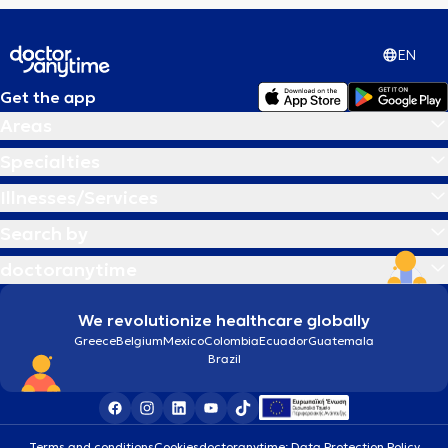
EN
Get the app
Areas
Specialties
Illnesses/Services
Search by
doctoranytime
We revolutionize healthcare globally
Greece
Belgium
Mexico
Colombia
Ecuador
Guatemala
Brazil
Terms and conditions
Cookies
doctoranytime: Data Protection Policy