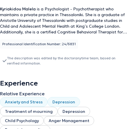
Kyriakidou Malela
is a Psychologist - Psychotherapist who
maintains a private practice in Thessaloniki. She is a graduate of
Aristotle University of Thessaloniki with postgraduate studies in
Child and Adolescent Mental Health at King’s College London.
Additionally, she is a certified Cognitive Behavioral Therapist for
children, adolescents, and adults by the European Association for
Behavioral and Cognitive Therapies. Beyond her basic education,
Professional Identification Number: 24/6831
she ensures continuous professional development by attending
seminars and conferences on psychotherapy and advancements in
The description was edited by the doctoranytime team, based on
mental health concerning all age groups and various difficulties.
verified information.
Simultaneously, she continues her training in specialized areas such
as play therapy, loss, and grief. Throughout her career, she has
worked voluntarily and professionally in various settings in Greece
Experience
and London, including counseling centers, schools, Mental Health
Centers, child and adolescent clinics, and organizations, providing
Relative Experience
psychotherapy for children, adolescents, and adults, parent
counseling, and parent and adolescent groups. Sessions are
Anxiety and Stress
Depression
conducted both in-person and online.
Treatment of mourning
Depression
Child Psychology
Anger Management