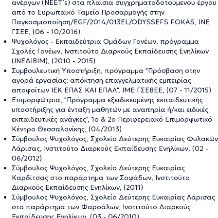
ανέργων (NEET’s) στα πλαίσια συγχρηματοδοτούμενου έργου
από το Ευρωπαϊκό Ταμείο Προσαρμογής στην
Παγκοσμιοποίηση/EGF/2014/013EL/ODYSSEFS FOKAS, ΙΝΕ
ΓΣΕΕ, (06 - 10/2016)
Ψυχολόγος - Εκπαιδεύτρια Ομάδων Γονέων, πρόγραμμα
Σχολές Γονέων, Ινστιτούτο Διαρκούς Εκπαίδευσης Ενηλίκων
(ΙΝΕΔΙΒΙΜ), (2010 - 2015)
Συμβουλευτική Υποστήριξη, πρόγραμμα "Πρόσβαση στην
αγορά εργασίας: απόκτηση επαγγελματικής εμπειρίας
αποφοίτων ΙΕΚ ΕΠΑΣ ΚΑΙ ΕΠΑΛ", ΙΜΕ ΓΣΕΒΕΕ, (07 - 11/2015)
Επιμορφώτρια, "Πρόγραμμα εξειδικευμένης εκπαιδευτικής
υποστήριξης για ένταξη μαθητών με αναπηρία ή/και ειδικές
εκπαιδευτικές ανάγκες", 1ο & 2ο Περιφερειακό Επιμορφωτικό
Κέντρο Θεσσαλονίκης, (04/2013)
Σύμβουλος Ψυχολόγος, Σχολείο Δεύτερης Ευκαιρίας Φυλακών
Λάρισας, Ινστιτούτο Διαρκούς Εκπαίδευσης Ενηλίκων, (02 -
06/2012)
Σύμβουλος Ψυχολόγος, Σχολείο Δεύτερης Ευκαιρίας
Καρδίτσας στο παράρτημα των Σοφάδων, Ινστιτούτο
Διαρκούς Εκπαίδευσης Ενηλίκων, (2011)
Σύμβουλος Ψυχολόγος, Σχολείο Δεύτερης Ευκαιρίας Λάρισας
στο παράρτημα των Φαρσάλων, Ινστιτούτο Διαρκούς
Εκπαίδευσης Ενηλίκων, (03 - 06/2010)