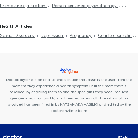
Premature ejaculation
Person-centered psychotherapy
Psychologists in EVOSMOS
Psychologists in NTEPO
Integrative psychotherapy
Trichotillomania
Psychodynamic
Psychologists in KALAMARIA
Psychologists in PYLAIA
psychotherapy
Αdolescent counseling
Συμβουλευτική γονέων
Psychologists in THERMI
Psychologists in OREOKASTRO
Health Articles
και παιδιών
Ομαδική ψυχοθεραπεία
Depression
Cognitive
Sexual Disorders
Depression
Pregnancy
Couple counseling
enhancement
Dementia caregiver counseling
Life coaching
Life coaching
Psychotherapy Online
Psychogenic Bulimia -
Υπνοθεραπεία
Sexual Disorders
Psychogenic Bulimia -
Psychogenic Anorexia
Αυτισμός
Εθισμός στο διαδίκτυο
Psychogenic Anorexia
Διαχείριση πένθους
Psychological
ADHD
Panic attacks
Diet and nutrition
Εθισμός
Career
assessment
Τόνωση αυτοεκτίμησης
Anxiety and Stress
Orientation Test
Panic attacks
Doctoranytime is an end-to-end solution that assists the user from the
moment they experience a health symptom until the moment it is
resolved, by enabling them to find the specialist they need, request
guidance via chat and talk to them via video call. The information
provided has been filled in by KATSAMAKA VASILIKI and edited by the
doctoranytime team.
EN