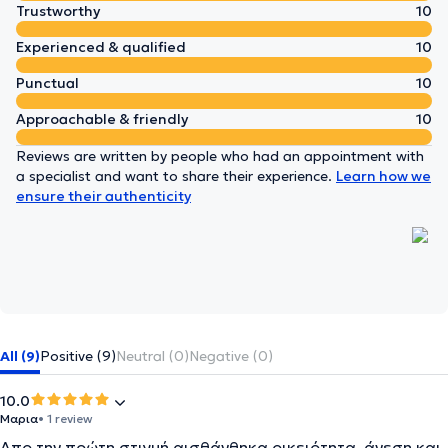
Trustworthy
10
Experienced & qualified
10
Punctual
10
Approachable & friendly
10
Reviews are written by people who had an appointment with
a specialist and want to share their experience.
Learn how we
ensure their authenticity
All (9)
Positive (9)
Neutral (0)
Negative (0)
10.0
Μαρια
• 1 review
Απο την πρώτη στιγμή αισθάνθηκα οικειότητα, άνεση και