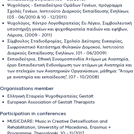
Ψυχολόγος - Εκπαιδεύτρια Ομάδων Γονέων, πρόγραμμα
Σχολές Γονέων, Ινστιτούτο Διαρκούς Εκπαίδευσης Ενηλίκων,
(03 - 06/2010 & 10 - 12/2011)
Ψυχολόγος, Κέντρο Λογοθεραπείας Ευ Λέγειν, Συμβουλευτική
υποστήριξη γονέων και ψυχοθεραπεία παιδιών και εφήβων,
Λάρισα, (2009 - 2011)
Σύμβουλος Σταδιοδρομίας, Σχολείο Δεύτερης Ευκαιρίας,
Σωφρονιστικό Κατάστημα Φυλακών Δομοκού, Ινστιτούτο
Διαρκούς Εκπαίδευσης Ενηλίκων, (01 - 06/2009)
Εκπαιδεύτρια, Εθνική Συνομοσπονδία Ατόμων με Αναπηρία,
έργο Εκπαιδευτική Ενδυνάμωση των ατόμων με Αναπηρία και
των στελεχών των Αναπηρικών Οργανώσεων, μάθημα: "Άτομα
με αναπηρία και εκπαίδευση", (07 - 10/2008)
Organisations member
Ελληνική Εταιρεία Ψυχοθεραπείας Gestalt
European Association of Gestalt Therapists
Participation in conferences
MUSICDARE: Music in Creative Detoxification and
Rehabilitation, Universtity of Macedonia, Erasmus +
Programme, Thessaloniki, 10 - 11/2017