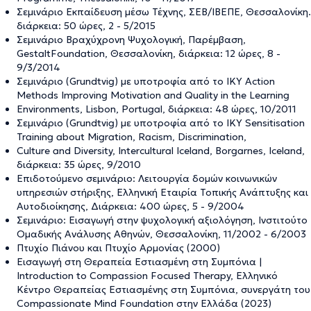
Σεμινάριο Εκπαίδευση μέσω Τέχνης, ΣΕΒ/ΙΒΕΠΕ, Θεσσαλονίκη.
διάρκεια: 50 ώρες, 2 - 5/2015
Σεμινάριο Βραχύχρονη Ψυχολογική, Παρέμβαση,
GestaltFoundation, Θεσσαλονίκη, διάρκεια: 12 ώρες, 8 -
9/3/2014
Σεμινάριο (Grundtvig) με υποτροφία από το ΙΚΥ Action
Methods Improving Motivation and Quality in the Learning
Environments, Lisbon, Portugal, διάρκεια: 48 ώρες, 10/2011
Σεμινάριο (Grundtvig) με υποτροφία από το ΙΚΥ Sensitisation
Training about Migration, Racism, Discrimination,
Culture and Diversity, Intercultural Iceland, Borgarnes, Iceland,
διάρκεια: 35 ώρες, 9/2010
Επιδοτούμενο σεμινάριο: Λειτουργία δομών κοινωνικών
υπηρεσιών στήριξης, Ελληνική Εταιρία Τοπικής Ανάπτυξης και
Αυτοδιοίκησης, Διάρκεια: 400 ώρες, 5 - 9/2004
Σεμινάριο: Εισαγωγή στην ψυχολογική αξιολόγηση, Ινστιτούτο
Ομαδικής Ανάλυσης Αθηνών, Θεσσαλονίκη, 11/2002 - 6/2003
Πτυχίο Πιάνου και Πτυχίο Αρμονίας (2000)
Eισαγωγή στη Θεραπεία Εστιασμένη στη Συμπόνια |
Ιntroduction to Compassion Focused Therapy, Ελληνικό
Κέντρο Θεραπείας Εστιασμένης στη Συμπόνια, συνεργάτη του
Compassionate Mind Foundation στην Ελλάδα (2023)