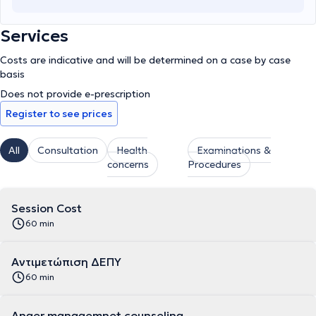
Services
Costs are indicative and will be determined on a case by case
basis
Does not provide e-prescription
Register to see prices
All
Consultation
Health
Examinations &
concerns
Procedures
Session Cost
60 min
Αντιμετώπιση ΔΕΠΥ
60 min
Anger managemnet counseling