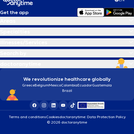
Get the app
Areas
Specialties
Illnesses/Services
Search by
doctoranytime
We revolutionize healthcare globally
Greece
Belgium
Mexico
Colombia
Ecuador
Guatemala
Brazil
Terms and conditions
Cookies
doctoranytime: Data Protection Policy
© 2026 doctoranytime