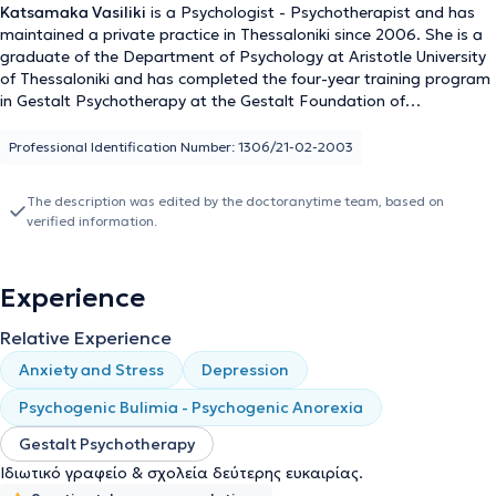
Katsamaka Vasiliki
is a Psychologist - Psychotherapist and has
maintained a private practice in Thessaloniki since 2006. She is a
graduate of the Department of Psychology at Aristotle University
of Thessaloniki and has completed the four-year training program
in Gestalt Psychotherapy at the Gestalt Foundation of
Thessaloniki. She possesses extensive professional experience,
having worked as a Psychologist and Trainer in numerous
Professional Identification Number: 1306/21-02-2003
psychological support centers, which has equipped her with the
appropriate knowledge and expertise to offer a wide range of
The description was edited by the doctoranytime team, based on
specialized services in her office. Specifically, she provides
verified information.
Psychological Support, Psychotherapy, and Counseling services to
adults and adolescents. The issues she addresses include
depression, anxiety disorders, panic attacks, eating disorders,
Experience
phobias, family and couple problems, parent counseling, and
career guidance counseling. Finally, by attending extensive
Relative Experience
psychology seminars, she ensures continuous professional
development and training in her field.
Anxiety and Stress
Depression
Psychogenic Bulimia - Psychogenic Anorexia
Gestalt Psychotherapy
Ιδιωτικό γραφείο & σχολεία δεύτερης ευκαιρίας.