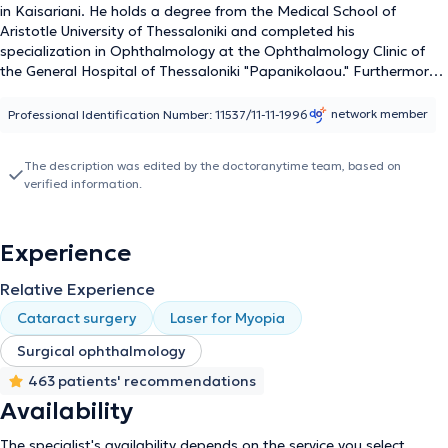
in Kaisariani. He holds a degree from the Medical School of
Aristotle University of Thessaloniki and completed his
specialization in Ophthalmology at the Ophthalmology Clinic of
the General Hospital of Thessaloniki "Papanikolaou." Furthermore,
he is specialized in Surgical Ophthalmology and possesses
extensive experience in modern cataract surgical techniques and
network member
Professional Identification Number: 11537/11-11-1996
refractive surgery (laser correction of myopia, hyperopia, and
astigmatism), pediatric ophthalmology, and diseases of the
The description was edited by the doctoranytime team, based on
macula. He has significant professional experience, having
verified information.
collaborated with ophthalmological clinics and institutes, and
currently manages a wide range of ophthalmic conditions in his
private practice. Finally, he is distinguished by his eagerness for
Experience
knowledge and continuous scientific advancement, with nearly
uninterrupted participation in scientific conferences and further
Relative Experience
training alongside leading Ophthalmologists in Greece and
abroad.
Cataract surgery
Laser for Myopia
Surgical ophthalmology
463 patients' recommendations
Availability
The specialist's availability depends on the service you select.