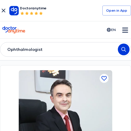
Doctoranytime
Open in Αpp
doctoranytime
EN
Ophthalmologist