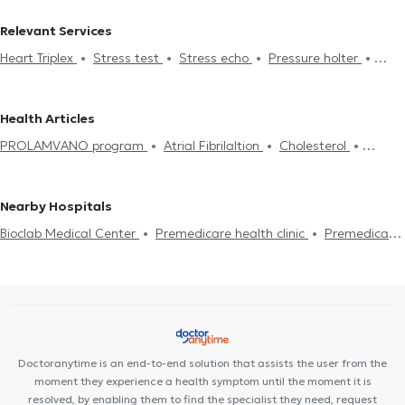
Cardiologists in ATHENS
Cardiologists in MAROUSI
Relevant Services
Cardiologists in ANO PATISIA
Cardiologists in CHALANDRI
Heart Triplex
Stress test
Stress echo
Pressure holter
Cardiologists in PATISIA
Cardiologists in ACHARNES
Electronic prescription
Holter monitor
Medical certificates
Cardiologists in NEO PSYCHIKO
Cardiologists in KIFISIA
Πιστοποιητικά υγείας για εργασία
Dyslipidemia
Heart Attack
Cardiologists in ILION
Cardiologists in PSYCHIKO
Cardiologists
Health Articles
Symptoms
Myocarditis
Chest Pain
Pulmonary Hypertension
in CHOLARGOS
Cardiologists in KYPSELI
Cardiologists in
PROLAMVANO program
Atrial Fibrilaltion
Cholesterol
Cardiomyopathy
Valvular Heart Disease
Coronary artery
VRILISSIA
Cardiologists in PETROUPOLI
Cardiologists in
Cardiac insufficiency
disease
CT Coronary angiography
Pacemaker
Cardiac
AMPELOKIPOI
Cardiologists in ANO LIOSIA
magnetic resonance imaging
Στεφανιογραφία
Nearby Hospitals
Bioclab Medical Center
Premedicare health clinic
Premedicare
Medical clinic
Ιάζω
Center NT-CardioMetabolics
Doctoranytime is an end-to-end solution that assists the user from the
moment they experience a health symptom until the moment it is
resolved, by enabling them to find the specialist they need, request