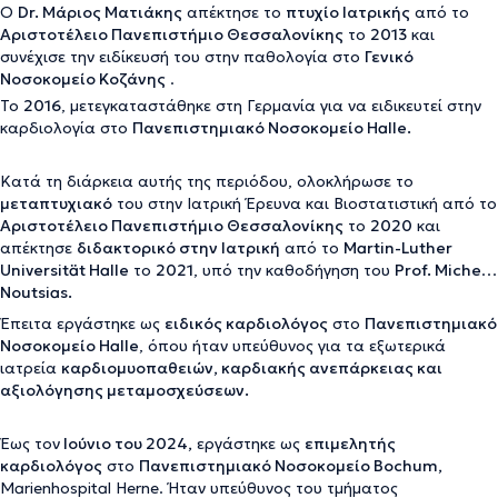
Ο
Dr. Μάριος Ματιάκης
απέκτησε το
πτυχίο Ιατρικής
από το
Αριστοτέλειο Πανεπιστήμιο Θεσσαλονίκης
το
2013
και
συνέχισε την ειδίκευσή του στην παθολογία στο
Γενικό
Νοσοκομείο Κοζάνης
.
Το
2016
, μετεγκαταστάθηκε στη Γερμανία για να ειδικευτεί στην
καρδιολογία στο
Πανεπιστημιακό Νοσοκομείο Halle.
Κατά τη διάρκεια αυτής της περιόδου, ολοκλήρωσε το
μεταπτυχιακό
του στην Ιατρική Έρευνα και Βιοστατιστική από το
Αριστοτέλειο Πανεπιστήμιο Θεσσαλονίκης
το
2020
και
απέκτησε
διδακτορικό στην Ιατρική
από το
Martin-Luther
Universität Halle
το
2021
, υπό την καθοδήγηση του
Prof. Michel
Noutsias.
Έπειτα εργάστηκε ως
ειδικός καρδιολόγος
στο
Πανεπιστημιακό
Νοσοκομείο Halle
, όπου ήταν υπεύθυνος για τα εξωτερικά
ιατρεία
καρδιομυοπαθειών, καρδιακής ανεπάρκειας και
αξιολόγησης μεταμοσχεύσεων.
Έως τον
Ιούνιο του 2024,
εργάστηκε ως
επιμελητής
καρδιολόγος
στο
Πανεπιστημιακό Νοσοκομείο Bochum,
Marienhospital Herne. Ήταν υπεύθυνος του τμήματος