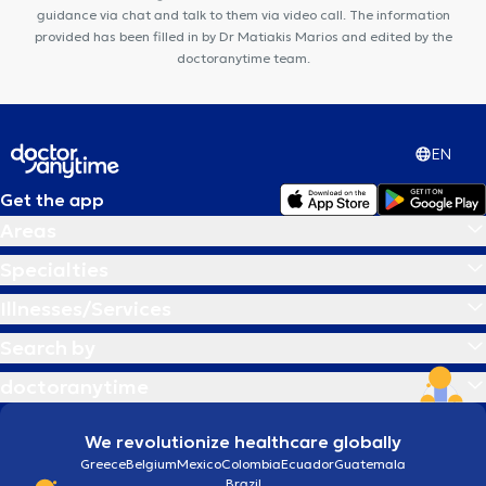
guidance via chat and talk to them via video call. The information
provided has been filled in by Dr Matiakis Marios and edited by the
doctoranytime team.
EN
Get the app
Areas
Specialties
Illnesses/Services
Search by
doctoranytime
We revolutionize healthcare globally
Greece
Belgium
Mexico
Colombia
Ecuador
Guatemala
Brazil