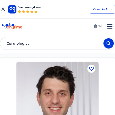
Doctoranytime
Open in Αpp
doctoranytime
EN
Cardiologist