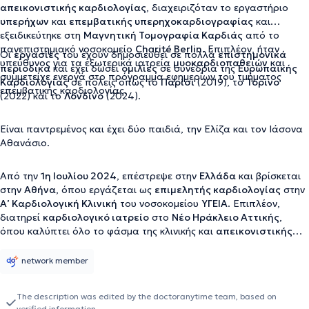
απεικονιστικής καρδιολογίας
, διαχειριζόταν το εργαστήριο
υπερήχων
και
επεμβατικής υπερηχοκαρδιογραφίας
και
εξειδικεύτηκε στη
Μαγνητική Τομογραφία Καρδιάς
από το
πανεπιστημιακό νοσοκομείο
Charité Berlin
. Επιπλέον, ήταν
Οι
εργασίες
του έχουν δημοσιευθεί σε πολλά
επιστημονικά
υπεύθυνος για τα εξωτερικά ιατρεία
μυοκαρδιοπαθειών
και
περιοδικά
και έχει δώσει
ομιλίες
σε συνέδρια της
Ευρωπαϊκής
συμμετείχε ενεργά στο πρόγραμμα εφημερίων του τμήματος
Καρδιολογίας
σε πόλεις όπως το
Παρίσι
(2019), το
Τορίνο
επεμβατικής καρδιολογίας.
(2022) και το
Λονδίνο
(2024).
Είναι παντρεμένος και έχει δύο παιδιά, την Ελίζα και τον Ιάσονα
Αθανάσιο.
Από την
1η Ιουλίου 2024
, επέστρεψε στην
Ελλάδα
και βρίσκεται
στην
Αθήνα
, όπου εργάζεται ως
επιμελητής καρδιολογίας
στην
Α’ Καρδιολογική Κλινική
του νοσοκομείου
ΥΓΕΙΑ
. Επιπλέον,
διατηρεί
καρδιολογικό ιατρείο
στo
Νέο Ηράκλειο Αττικής
,
όπου καλύπτει όλο το φάσμα της κλινικής και
απεικονιστικής
καρδιολογίας
.
network member
The description was edited by the doctoranytime team, based on
verified information.