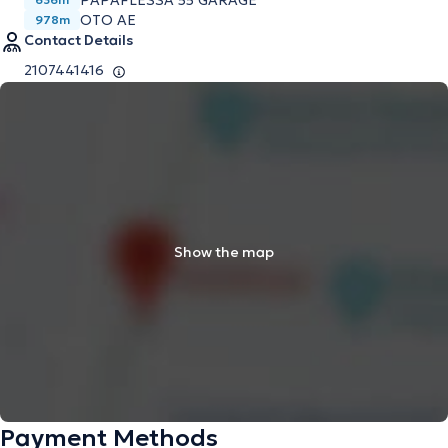
PAPAFLESSA 55 GARAGE
OTO AE
978m
Contact Details
2107441416
Show the map
Payment Methods