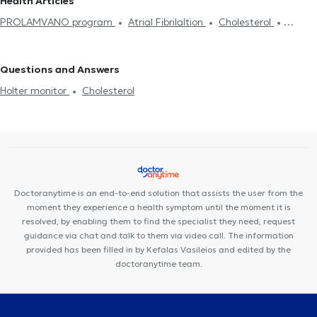
Health Articles
Symptoms
Myocarditis
Chest Pain
Pulmonary Hypertension
PROLAMVANO program
Atrial Fibrilaltion
Cholesterol
Cardiomyopathy
Valvular Heart Disease
Coronary artery
Cardiac insufficiency
disease
CT Coronary angiography
Pacemaker
Cardiac
magnetic resonance imaging
Στεφανιογραφία
Questions and Answers
Holter monitor
Cholesterol
Doctoranytime is an end-to-end solution that assists the user from the
moment they experience a health symptom until the moment it is
resolved, by enabling them to find the specialist they need, request
guidance via chat and talk to them via video call. The information
provided has been filled in by Kefalas Vasileios and edited by the
doctoranytime team.