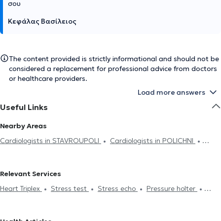
σου
Κεφάλας Βασίλειος
The content provided is strictly informational and should not be
considered a replacement for professional advice from doctors
or healthcare providers.
Load more answers
Useful Links
Nearby Areas
Cardiologists in STAVROUPOLI
Cardiologists in POLICHNI
Cardiologists in EUKARPIA
Cardiologists in THESSALONIKI
Cardiologists in PEFKA
Cardiologists in ANO TOUBA
Relevant Services
Cardiologists in KALAMARIA
Cardiologists in PYLAIA
Heart Triplex
Stress test
Stress echo
Pressure holter
Electronic prescription
Holter monitor
Medical certificates
Πιστοποιητικά υγείας για εργασία
Dyslipidemia
Heart Attack