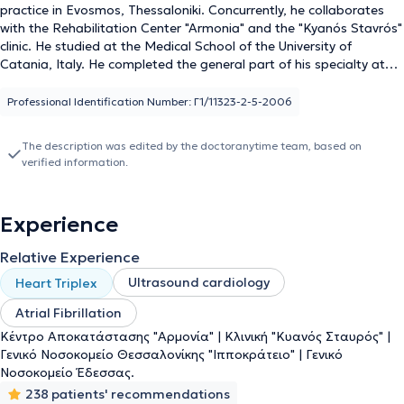
practice in Evosmos, Thessaloniki. Concurrently, he collaborates
with the Rehabilitation Center "Armonia" and the "Kyanós Stavrós"
clinic. He studied at the Medical School of the University of
Catania, Italy. He completed the general part of his specialty at
the General Hospital of Naoussa and subsequently specialized in
Cardiology at the General Hospital of Edessa and the General
Professional Identification Number: Γ1/11323-2-5-2006
Hospital of Thessaloniki "Hippocratio." Additionally, he has served
as Health Supervisor at an Elderly Care Center. Finally, the doctor
The description was edited by the doctoranytime team, based on
specializes in echocardiography, arterial hypertension, and atrial
verified information.
fibrillation.
Experience
Relative Experience
Ultrasound cardiology
Heart Triplex
Αtrial Fibrillation
Κέντρο Αποκατάστασης "Αρμονία" | Κλινική "Κυανός Σταυρός" |
Γενικό Νοσοκομείο Θεσσαλονίκης "Ιπποκράτειο" | Γενικό
Νοσοκομείο Έδεσσας.
238 patients' recommendations