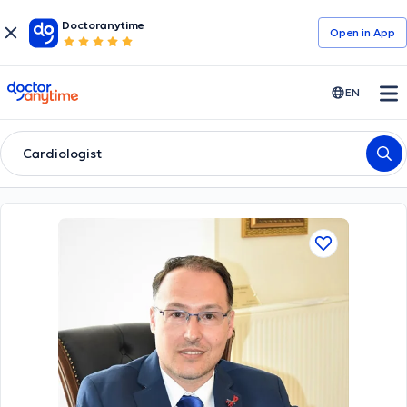
Doctoranytime
Open in Αpp
doctoranytime
EN
Cardiologist