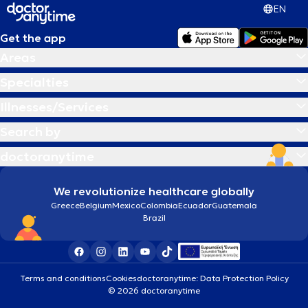
EN
Get the app
Areas
Specialties
Illnesses/Services
Search by
doctoranytime
We revolutionize healthcare globally
Greece
Belgium
Mexico
Colombia
Ecuador
Guatemala
Brazil
Terms and conditions
Cookies
doctoranytime: Data Protection Policy
© 2026 doctoranytime