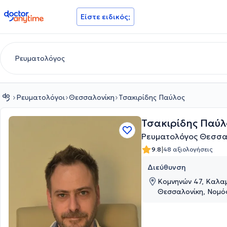
doctoranytime
Είστε ειδικός;
Ρευματολόγοι
Θεσσαλονίκη
Τσακιρίδης Παύλος
Τσακιρίδης Παύλ
Ρευματολόγος Θεσσα
|
9.8
48 αξιολογήσεις
Διεύθυνση
Κομνηνών 47, Καλα
Θεσσαλονίκη, Νομό