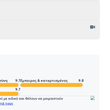
σύνη
9.7
Έμπειρος & καταρτισμένος
9.8
9.7
 με ειδικό και θέλουν να μοιραστούν
τά τους