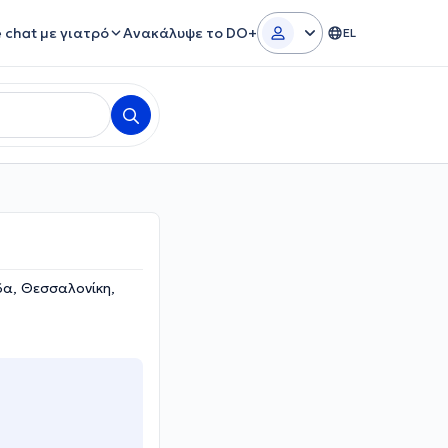
e chat με γιατρό
Ανακάλυψε το DO+
EL
α, Θεσσαλονίκη,