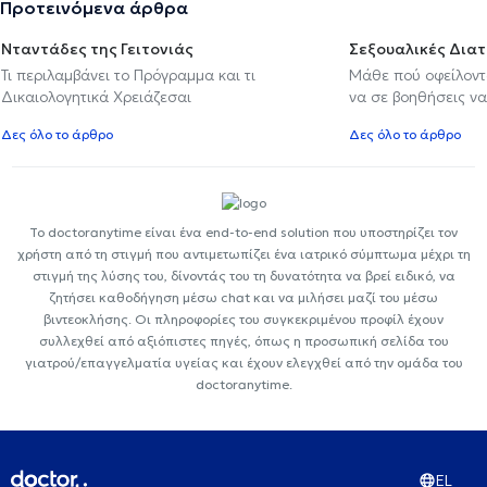
Προτεινόμενα άρθρα
Νταντάδες της Γειτονιάς
Σεξουαλικές Δια
Τι περιλαμβάνει το Πρόγραμμα και τι
Μάθε πού οφείλοντα
Δικαιολογητικά Χρειάζεσαι
να σε βοηθήσεις να
Δες όλο το άρθρο
Δες όλο το άρθρο
Το doctoranytime είναι ένα end-to-end solution που υποστηρίζει τον
χρήστη από τη στιγμή που αντιμετωπίζει ένα ιατρικό σύμπτωμα μέχρι τη
στιγμή της λύσης του, δίνοντάς του τη δυνατότητα να βρεί ειδικό, να
ζητήσει καθοδήγηση μέσω chat και να μιλήσει μαζί του μέσω
βιντεοκλήσης. Οι πληροφορίες του συγκεκριμένου προφίλ έχουν
συλλεχθεί από αξιόπιστες πηγές, όπως η προσωπική σελίδα του
γιατρού/επαγγελματία υγείας και έχουν ελεγχθεί από την ομάδα του
doctoranytime.
EL