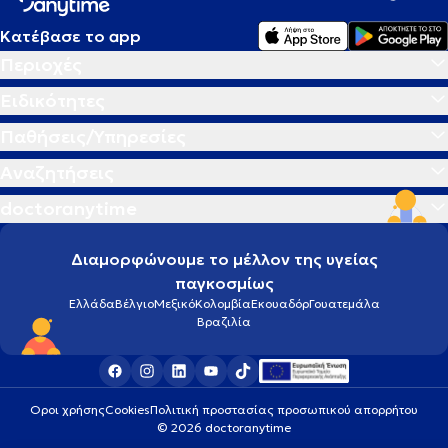
Κατέβασε το app
Περιοχές
Ειδικότητες
Παθήσεις/Υπηρεσίες
Αναζητήσεις
doctoranytime
Διαμορφώνουμε το μέλλον της υγείας
παγκοσμίως
Ελλάδα
Βέλγιο
Μεξικό
Κολομβία
Εκουαδόρ
Γουατεμάλα
Βραζιλία
Οροι χρήσης
Cookies
Πολιτική προστασίας προσωπικού απορρήτου
© 2026 doctoranytime