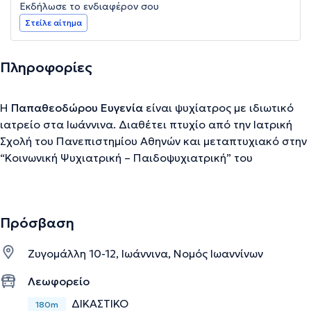
Εκδήλωσε το ενδιαφέρον σου
Στείλε αίτημα
Πληροφορίες
Η
Παπαθεοδώρου Ευγενία
είναι ψυχίατρος με ιδιωτικό
ιατρείο στα Ιωάννινα. Διαθέτει πτυχίο από την Ιατρική
Σχολή του Πανεπιστημίου Αθηνών και μεταπτυχιακό στην
“Κοινωνική Ψυχιατρική – Παιδοψυχιατρική” του
Πανεπιστημίου Ιωαννίνων με βαθμό “Άριστα”. Στο πλαίσιο
του εκπαιδευτικού προγράμματος της Ψυχιατρικής
κλινικής του Πανεπιστημίου Ιωαννίνων εκπαιδεύτηκε
Πρόσβαση
θεωρητικά στη Γνωστική - Αναλυτική Ψυχοθεραπεία. Η
γιατρός έχει σημαντική εργασιακή εμπειρία και στο
Ζυγομάλλη 10-12, Ιωάννινα, Νομός Ιωαννίνων
ιδιωτικό της ιατρείο παρέχει εξειδικευμένες υπηρεσίες
και αντιμετωπίζει πλήθος παθήσεων.
Λεωφορείο
ΔΙΚΑΣΤΙΚΟ
180m