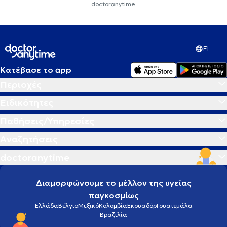
doctoranytime.
EL
Κατέβασε το app
Περιοχές
Ειδικότητες
Παθήσεις/Υπηρεσίες
Αναζητήσεις
doctoranytime
Διαμορφώνουμε το μέλλον της υγείας
παγκοσμίως
Ελλάδα
Βέλγιο
Μεξικό
Κολομβία
Εκουαδόρ
Γουατεμάλα
Βραζιλία