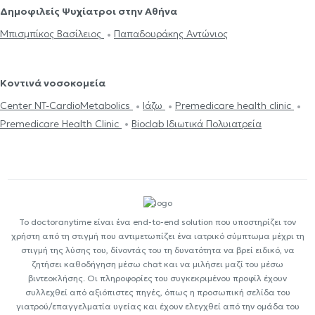
Δημοφιλείς Ψυχίατροι στην Αθήνα
Μπισμπίκος Βασίλειος
Παπαδουράκης Αντώνιος
Κοντινά νοσοκομεία
Center NT-CardioMetabolics
Ιάζω
Premedicare health clinic
Premedicare Health Clinic
Bioclab Ιδιωτικά Πολυιατρεία
Το doctoranytime είναι ένα end-to-end solution που υποστηρίζει τον
χρήστη από τη στιγμή που αντιμετωπίζει ένα ιατρικό σύμπτωμα μέχρι τη
στιγμή της λύσης του, δίνοντάς του τη δυνατότητα να βρεί ειδικό, να
ζητήσει καθοδήγηση μέσω chat και να μιλήσει μαζί του μέσω
βιντεοκλήσης. Οι πληροφορίες του συγκεκριμένου προφίλ έχουν
συλλεχθεί από αξιόπιστες πηγές, όπως η προσωπική σελίδα του
γιατρού/επαγγελματία υγείας και έχουν ελεγχθεί από την ομάδα του