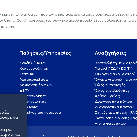
ν χρήστη από τη στιγμή που αντιμετωπίζει ένα ιατρικό σύμπτωμα μέχρι τη στιγμ
εοκλήσης. Οι πληροφορίες του συγκεκριμένου προφίλ έχουν συλλεχθεί από αξ
ranytime.
Παθήσεις/Υπηρεσίες
Αναζητήσεις
Κονδυλώματα
Βιντεοκλήση με γιατρό
Κολονοσκόπηση
Γιατροί ΠΕΔΥ - ΕΟΠΥΥ
Τεστ ΠΑΠ
Οικογενειακοί γιατροί
Γαστρεντερίτιδα
Όνομα γιατρού – επαγγ
Λεύκανση δοντιών
Όλες οι περιοχές
ΔΕΠΥ
Όλες οι ειδικότητες
Κολποσκόπηση
Άρθρα υγείας
Laser μυωπίας
Διαγνωστικά κέντρα
Πνευμονία
Διαγνωστικά κέντρα 
φαία
Καρκίνος του πνεύμονα
Συχνές ερωτήσεις - FA
σουμε να
Ρώτα τους ειδικούς μα
Λίστα φαρμάκων
σότερα
εψιμότητα