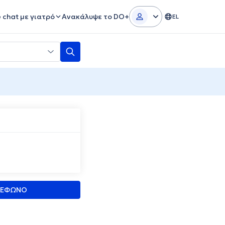
e chat με γιατρό
Ανακάλυψε το DO+
EL
ΛΕΦΩΝΟ