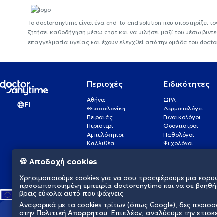
Το doctoranytime είναι ένα end-to-end solution που υποστηρίζει το
ζητήσει καθοδήγηση μέσω chat και να μιλήσει μαζί του μέσω βιντ
επαγγελματία υγείας και έχουν ελεγχθεί από την ομάδα του docto
Περιοχές
Ειδικότητες
Αθήνα
ΩΡΛ
EL
Θεσσαλονίκη
Δερματολόγοι
Πειραιάς
Γυναικολόγοι
Περιστέρι
Οδοντίατροι
Αμπελόκηποι
Παθολόγοι
Καλλιθέα
Ψυχολόγοι
Πάτρα
Οφθαλμίατροι
🍪 Αποδοχή cookies
Γλυφάδα
Ενδοκρινολόγοι
Νίκαια
Ουρολόγοι
Χρησιμοποιούμε cookies για να σου προσφέρουμε μια κορυ
Νέα Σμύρνη
Καρδιολόγοι
προσωποποιημένη εμπειρία doctoranytime και να σε βοηθή
βρεις εύκολα αυτό που ψάχνεις.
Αναφορικά με τα cookies τρίτων (όπως Google), δες περισ
στην
Πολιτική Απορρήτου
. Επιπλέον, αναλύουμε την επισκ