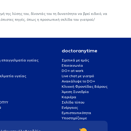
ή της λύσης του, δίνοντάς του τη δυνατότητα να βρεί ειδικό, να
ιόπιστες πηγές, όπως η προσωπική σελίδα του γιατρού/
doctoranytime
 ή επαγγελματία υγείας
Σχετικά με εμάς
Επικοινωνία
DO+ at work
ελματία υγείας
Live chat με γιατρό
Ανακάλυψε το DO+
Κλινική Φροντίδας Βάρους
Άμεση Συνεδρία
Καριέρα
ΕΟΠΥΥ
Σελίδα τύπου
Q
Ενέργειες
ς
Εμπιστευτικότητα
Υποστηρίζουμε