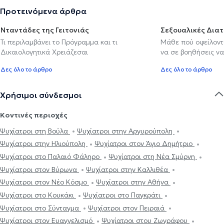
Προτεινόμενα άρθρα
Νταντάδες της Γειτονιάς
Σεξουαλικές Δια
Τι περιλαμβάνει το Πρόγραμμα και τι
Μάθε πού οφείλοντα
Δικαιολογητικά Χρειάζεσαι
να σε βοηθήσεις να
Δες όλο το άρθρο
Δες όλο το άρθρο
Χρήσιμοι σύνδεσμοι
Κοντινές περιοχές
Ψυχίατροι στη Βούλα
Ψυχίατροι στην Αργυρούπολη
Ψυχίατροι στην Ηλιούπολη
Ψυχίατροι στον Άγιο Δημήτριο
Ψυχίατροι στο Παλαιό Φάληρο
Ψυχίατροι στη Νέα Σμύρνη
Ψυχίατροι στον Βύρωνα
Ψυχίατροι στην Καλλιθέα
Ψυχίατροι στον Νέο Κόσμο
Ψυχίατροι στην Αθήνα
Ψυχίατροι στο Κουκάκι
Ψυχίατροι στο Παγκράτι
Ψυχίατροι στο Σύνταγμα
Ψυχίατροι στον Πειραιά
Ψυχίατροι στον Ευαγγελισμό
Ψυχίατροι στου Ζωγράφου