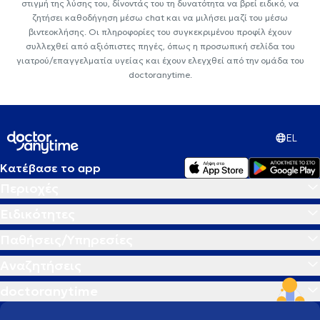
στιγμή της λύσης του, δίνοντάς του τη δυνατότητα να βρεί ειδικό, να
ζητήσει καθοδήγηση μέσω chat και να μιλήσει μαζί του μέσω
βιντεοκλήσης. Οι πληροφορίες του συγκεκριμένου προφίλ έχουν
συλλεχθεί από αξιόπιστες πηγές, όπως η προσωπική σελίδα του
γιατρού/επαγγελματία υγείας και έχουν ελεγχθεί από την ομάδα του
doctoranytime.
EL
Κατέβασε το app
Περιοχές
Ειδικότητες
Παθήσεις/Υπηρεσίες
Αναζητήσεις
doctoranytime