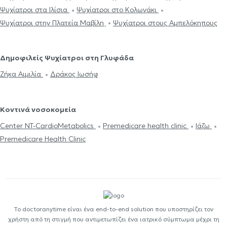
Ψυχίατροι στα Ιλίσια
Ψυχίατροι στο Κολωνάκι
Ψυχίατροι στην Πλατεία Μαβίλη
Ψυχίατροι στους Αμπελόκηπους
Δημοφιλείς Ψυχίατροι στη Γλυφάδα
Ζήκα Αιμιλία
Δράκος Ιωσήφ
Κοντινά νοσοκομεία
Center NT-CardioMetabolics
Premedicare health clinic
Ιάζω
Premedicare Health Clinic
Το doctoranytime είναι ένα end-to-end solution που υποστηρίζει τον
χρήστη από τη στιγμή που αντιμετωπίζει ένα ιατρικό σύμπτωμα μέχρι τη