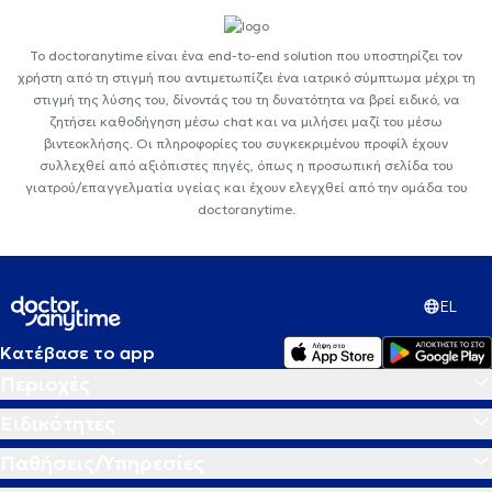
Το doctoranytime είναι ένα end-to-end solution που υποστηρίζει τον
χρήστη από τη στιγμή που αντιμετωπίζει ένα ιατρικό σύμπτωμα μέχρι τη
στιγμή της λύσης του, δίνοντάς του τη δυνατότητα να βρεί ειδικό, να
ζητήσει καθοδήγηση μέσω chat και να μιλήσει μαζί του μέσω
βιντεοκλήσης. Οι πληροφορίες του συγκεκριμένου προφίλ έχουν
συλλεχθεί από αξιόπιστες πηγές, όπως η προσωπική σελίδα του
γιατρού/επαγγελματία υγείας και έχουν ελεγχθεί από την ομάδα του
doctoranytime.
EL
Κατέβασε το app
Περιοχές
Ειδικότητες
Παθήσεις/Υπηρεσίες