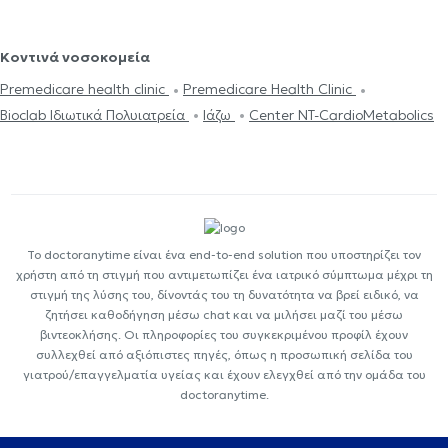
Κοντινά νοσοκομεία
Premedicare health clinic
Premedicare Health Clinic
Bioclab Ιδιωτικά Πολυιατρεία
Ιάζω
Center NT-CardioMetabolics
Το doctoranytime είναι ένα end-to-end solution που υποστηρίζει τον
χρήστη από τη στιγμή που αντιμετωπίζει ένα ιατρικό σύμπτωμα μέχρι τη
στιγμή της λύσης του, δίνοντάς του τη δυνατότητα να βρεί ειδικό, να
ζητήσει καθοδήγηση μέσω chat και να μιλήσει μαζί του μέσω
βιντεοκλήσης. Οι πληροφορίες του συγκεκριμένου προφίλ έχουν
συλλεχθεί από αξιόπιστες πηγές, όπως η προσωπική σελίδα του
γιατρού/επαγγελματία υγείας και έχουν ελεγχθεί από την ομάδα του
doctoranytime.