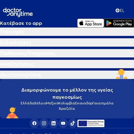
EL
Κατέβασε το app
Περιοχές
Ειδικότητες
Παθήσεις/Υπηρεσίες
Αναζητήσεις
doctoranytime
Διαμορφώνουμε το μέλλον της υγείας
παγκοσμίως
Ελλάδα
Βέλγιο
Μεξικό
Κολομβία
Εκουαδόρ
Γουατεμάλα
Βραζιλία