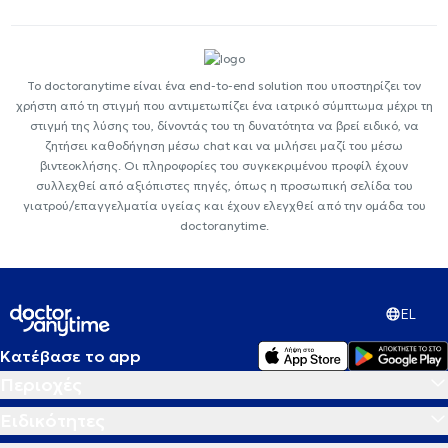
Το doctoranytime είναι ένα end-to-end solution που υποστηρίζει τον
χρήστη από τη στιγμή που αντιμετωπίζει ένα ιατρικό σύμπτωμα μέχρι τη
στιγμή της λύσης του, δίνοντάς του τη δυνατότητα να βρεί ειδικό, να
ζητήσει καθοδήγηση μέσω chat και να μιλήσει μαζί του μέσω
βιντεοκλήσης. Οι πληροφορίες του συγκεκριμένου προφίλ έχουν
συλλεχθεί από αξιόπιστες πηγές, όπως η προσωπική σελίδα του
γιατρού/επαγγελματία υγείας και έχουν ελεγχθεί από την ομάδα του
doctoranytime.
EL
Κατέβασε το app
Περιοχές
Ειδικότητες