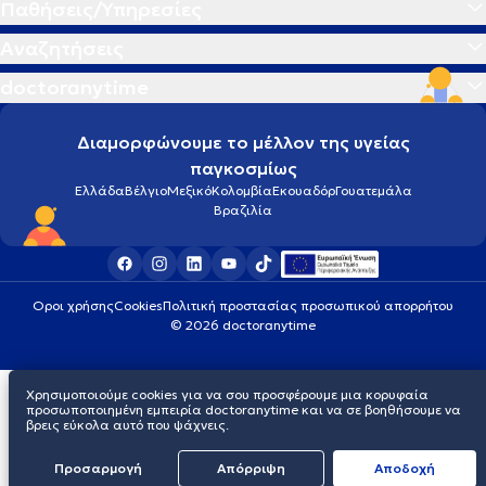
Παθήσεις/Υπηρεσίες
Αναζητήσεις
doctoranytime
Διαμορφώνουμε το μέλλον της υγείας
παγκοσμίως
Ελλάδα
Βέλγιο
Μεξικό
Κολομβία
Εκουαδόρ
Γουατεμάλα
Βραζιλία
Οροι χρήσης
Cookies
Πολιτική προστασίας προσωπικού απορρήτου
© 2026 doctoranytime
Χρησιμοποιούμε cookies για να σου προσφέρουμε μια κορυφαία
προσωποποιημένη εμπειρία doctoranytime και να σε βοηθήσουμε να
βρεις εύκολα αυτό που ψάχνεις.
Προσαρμογή
Απόρριψη
Aποδοχή