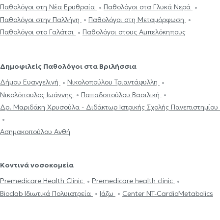
Παθολόγοι στη Νέα Ερυθραία
Παθολόγοι στα Γλυκά Νερά
Παθολόγοι στην Παλλήνη
Παθολόγοι στη Μεταμόρφωση
Παθολόγοι στο Γαλάτσι
Παθολόγοι στους Αμπελόκηπους
Δημοφιλείς Παθολόγοι στα Βριλήσσια
Δήμου Ευαγγελινή
Νικολοπούλου Τριαντάφυλλη
Νικολόπουλος Ιωάννης
Παπαδοπούλου Βασιλική
Δρ. Μαριδάκη Χρυσούλα - Διδάκτωρ Ιατρικής Σχολής Πανεπιστημίο
Ασημακοπούλου Ανθή
Κοντινά νοσοκομεία
Premedicare Health Clinic
Premedicare health clinic
Bioclab Ιδιωτικά Πολυιατρεία
Ιάζω
Center NT-CardioMetabolics