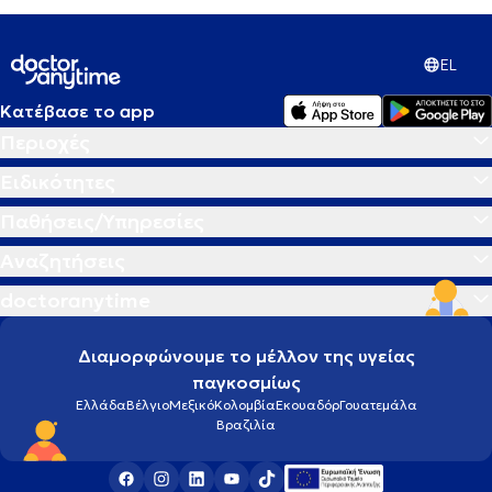
EL
Κατέβασε το app
Περιοχές
Ειδικότητες
Παθήσεις/Υπηρεσίες
Αναζητήσεις
doctoranytime
Διαμορφώνουμε το μέλλον της υγείας
παγκοσμίως
Ελλάδα
Βέλγιο
Μεξικό
Κολομβία
Εκουαδόρ
Γουατεμάλα
Βραζιλία