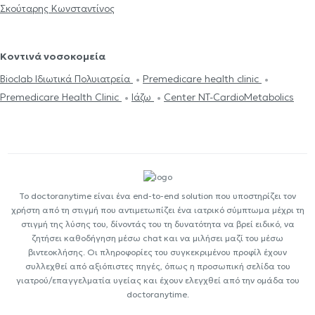
Σκούταρης Κωνσταντίνος
Κοντινά νοσοκομεία
Bioclab Ιδιωτικά Πολυιατρεία
Premedicare health clinic
Premedicare Health Clinic
Ιάζω
Center NT-CardioMetabolics
Το doctoranytime είναι ένα end-to-end solution που υποστηρίζει τον
χρήστη από τη στιγμή που αντιμετωπίζει ένα ιατρικό σύμπτωμα μέχρι τη
στιγμή της λύσης του, δίνοντάς του τη δυνατότητα να βρεί ειδικό, να
ζητήσει καθοδήγηση μέσω chat και να μιλήσει μαζί του μέσω
βιντεοκλήσης. Οι πληροφορίες του συγκεκριμένου προφίλ έχουν
συλλεχθεί από αξιόπιστες πηγές, όπως η προσωπική σελίδα του
γιατρού/επαγγελματία υγείας και έχουν ελεγχθεί από την ομάδα του
doctoranytime.