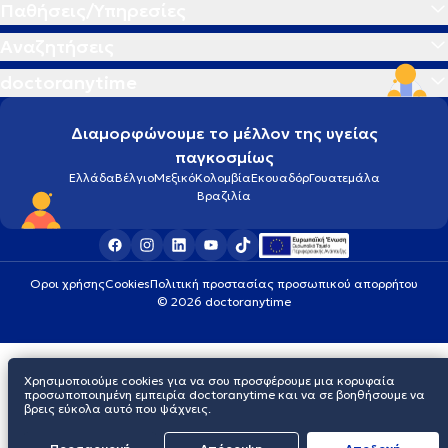
Παθήσεις/Υπηρεσίες
Αναζητήσεις
doctoranytime
Διαμορφώνουμε το μέλλον της υγείας
παγκοσμίως
Ελλάδα
Βέλγιο
Μεξικό
Κολομβία
Εκουαδόρ
Γουατεμάλα
Βραζιλία
Οροι χρήσης
Cookies
Πολιτική προστασίας προσωπικού απορρήτου
© 2026 doctoranytime
Χρησιμοποιούμε cookies για να σου προσφέρουμε μια κορυφαία
προσωποποιημένη εμπειρία doctoranytime και να σε βοηθήσουμε να
βρεις εύκολα αυτό που ψάχνεις.