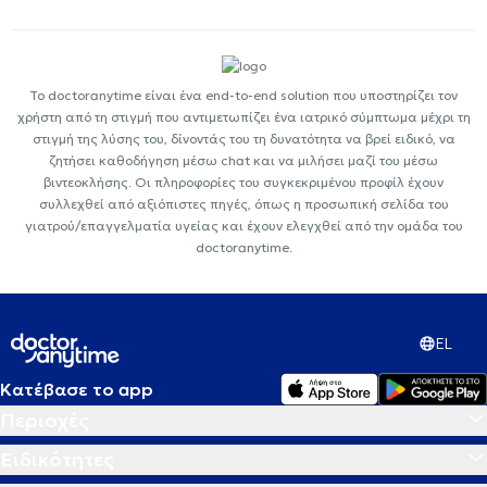
Το doctoranytime είναι ένα end-to-end solution που υποστηρίζει τον
χρήστη από τη στιγμή που αντιμετωπίζει ένα ιατρικό σύμπτωμα μέχρι τη
στιγμή της λύσης του, δίνοντάς του τη δυνατότητα να βρεί ειδικό, να
ζητήσει καθοδήγηση μέσω chat και να μιλήσει μαζί του μέσω
βιντεοκλήσης. Οι πληροφορίες του συγκεκριμένου προφίλ έχουν
συλλεχθεί από αξιόπιστες πηγές, όπως η προσωπική σελίδα του
γιατρού/επαγγελματία υγείας και έχουν ελεγχθεί από την ομάδα του
doctoranytime.
EL
Κατέβασε το app
Περιοχές
Ειδικότητες