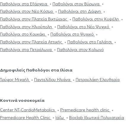
Παθολόγοι στα Εξάρχεια
Παθολόγοι στον Βύρωνα
Παθολόγοι στον Νέο Κόσμο
Παθολόγοι στη Δάφνη
Παθολόγοι στην Πλατεία Βικτώριας
Παθολόγοι στην Κυψέλη
Παθολόγοι στην Ηλιούπολη
Παθολόγοι στο Νέο Ψυχικό
Παθολόγοι στο Κουκάκι
Παθολόγοι στο Ψυχικό
Παθολόγοι στην Πλατεία Αττικής
Παθολόγοι στο Γαλάτσι
Παθολόγοι στα Πετράλωνα
Παθολόγοι στον Κολωνό
Δημοφιλείς Παθολόγοι στα Ιλίσια
Τρύφος Μιχαήλ
Παντελίδου Ηλιάνα
Πετρουλάκη Ελευθερία
Κοντινά νοσοκομεία
Center NT-CardioMetabolics
Premedicare health clinic
Premedicare Health Clinic
Ιάζω
Bioclab Ιδιωτικά Πολυιατρεία