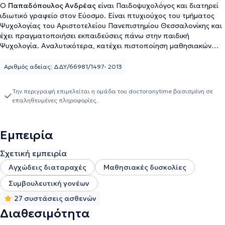
Ο
Παπαδόπουλος Ανδρέας
είναι Παιδοψυχολόγος και διατηρεί
ιδιωτικό γραφείο στον Εύοσμο. Είναι πτυχιούχος του τμήματος
Ψυχολογίας του Αριστοτελείου Πανεπιστημίου Θεσσαλονίκης και
έχει πραγματοποιήσει εκπαιδεύσεις πάνω στην παιδική
Ψυχολογία. Αναλυτικότερα, κατέχει πιστοποίηση μαθησιακών
δυσκολιών, έχει εξειδικευτεί στην Ψυχολογία του παιδιού και
πραγματοποίησε μετεκπαίδευση στην Παιδική ανάπτυξη. Στη
Αριθμός αδείας: ΔΔΥ/66981/1497- 2013
διάρκεια της καριέρας του, έχει εργαστεί ως Ψυχολόγος -
Ψυχοθεραπευτής στην Α΄ Νευρολογική Κλινική του
Την περιγραφή επιμελείται η ομάδα του doctoranytime βασισμένη σε
Πανεπιστημιακού Γενικού Νοσοκομείου Θεσσαλονίκης ΑΧΕΠΑ,
επαληθευμένες πληροφορίες.
στην Ένωση "Μαζί για το Παιδί", στην Κλινική Αποκατάστασης
Raphael medical Centre, καθώς και στο "Κέντρο Ημέρας", όπου
ασχολήθηκε με παιδιά και ενήλικες με αυτισμό. Επιπροσθέτως,
Εμπειρία
στο Κέντρο Διαφοροδιάγνωσης, Διάγνωσης και Υποστήριξης
Ειδικών Εκπαιδευτικών Αναγκών (ΚΕΔΔΥ) Σάμου, ασχολήθηκε με
Σχετική εμπειρία
την εξέταση των γνωστικών και λειτουργικών ικανοτήτων των
παιδιών, βασιζόμενος στο ψυχομετρικό εργαλείο WISC. Τέλος,
Αγχώδεις διαταραχές
Μαθησιακές δυσκολίες
αποτελεί μέλος του Συλλόγου Ελλήνων Ψυχολόγων, ενώ
Συμβουλευτική γονέων
καταμετρά πολυάριθμες συμμετοχές σε συνέδρια και σεμινάρια.
27 συστάσεις ασθενών
Διαθεσιμότητα