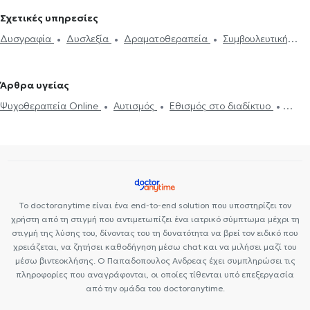
Σχετικές υπηρεσίες
Δυσγραφία
Δυσλεξία
Δραματοθεραπεία
Συμβουλευτική
γονέων και παιδιών
Άγχος και Στρες
ΔΕΠΥ
ΔΕΠΥ παίδων
Αυτισμός
Εθισμός στο διαδίκτυο
Κρίση πανικού
Άρθρα υγείας
Ψυχοθεραπεία Online
Συμβουλευτική εφήβων
Ψυχοθεραπεία Online
Αυτισμός
Εθισμός στο διαδίκτυο
ΔΕΠΥ
Κρίση πανικού
Το doctoranytime είναι ένα end-to-end solution που υποστηρίζει τον
χρήστη από τη στιγμή που αντιμετωπίζει ένα ιατρικό σύμπτωμα μέχρι τη
στιγμή της λύσης του, δίνοντας του τη δυνατότητα να βρεί τον ειδικό που
χρειάζεται, να ζητήσει καθοδήγηση μέσω chat και να μιλήσει μαζί του
μέσω βιντεοκλήσης. Ο Παπαδοπουλος Ανδρεας έχει συμπληρώσει τις
πληροφορίες που αναγράφονται, οι οποίες τίθενται υπό επεξεργασία
από την ομάδα του doctoranytime.