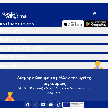
EL
Κατέβασε το app
Περιοχές
Ειδικότητες
Παθήσεις/Υπηρεσίες
Αναζητήσεις
doctoranytime
Διαμορφώνουμε το μέλλον της υγείας
παγκοσμίως
Ελλάδα
Βέλγιο
Μεξικό
Κολομβία
Εκουαδόρ
Γουατεμάλα
Βραζιλία