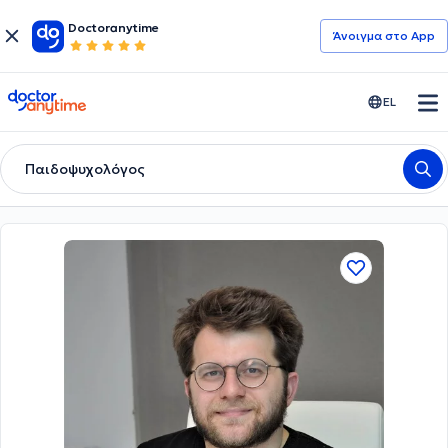
Doctoranytime
Άνοιγμα στο App
doctoranytime
EL
Παιδοψυχολόγος