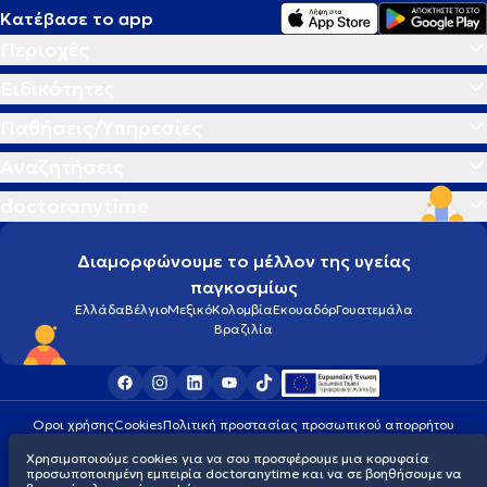
Κατέβασε το app
Περιοχές
Ειδικότητες
Παθήσεις/Υπηρεσίες
Αναζητήσεις
doctoranytime
Διαμορφώνουμε το μέλλον της υγείας
παγκοσμίως
Ελλάδα
Βέλγιο
Μεξικό
Κολομβία
Εκουαδόρ
Γουατεμάλα
Βραζιλία
Οροι χρήσης
Cookies
Πολιτική προστασίας προσωπικού απορρήτου
© 2026 doctoranytime
Χρησιμοποιούμε cookies για να σου προσφέρουμε μια κορυφαία
προσωποποιημένη εμπειρία doctoranytime και να σε βοηθήσουμε να