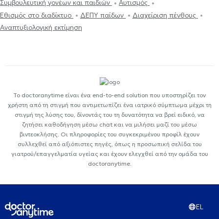
Συμβουλευτική γονέων και παιδιών
Αυτισμός
Εθισμός στο διαδίκτυο
ΔΕΠΥ παίδων
Διαχείριση πένθους
Αναπτυξιολογική εκτίμηση
Το doctoranytime είναι ένα end-to-end solution που υποστηρίζει τον
χρήστη από τη στιγμή που αντιμετωπίζει ένα ιατρικό σύμπτωμα μέχρι τη
στιγμή της λύσης του, δίνοντάς του τη δυνατότητα να βρεί ειδικό, να
ζητήσει καθοδήγηση μέσω chat και να μιλήσει μαζί του μέσω
βιντεοκλήσης. Οι πληροφορίες του συγκεκριμένου προφίλ έχουν
συλλεχθεί από αξιόπιστες πηγές, όπως η προσωπική σελίδα του
γιατρού/επαγγελματία υγείας και έχουν ελεγχθεί από την ομάδα του
doctoranytime.
EL