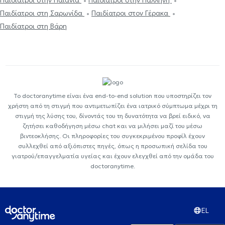
Παιδίατροι στην Παιανία
Παιδίατροι στην Παλλήνη
Παιδίατροι στη Σαρωνίδα
Παιδίατροι στον Γέρακα
Παιδίατροι στη Βάρη
Το doctoranytime είναι ένα end-to-end solution που υποστηρίζει τον
χρήστη από τη στιγμή που αντιμετωπίζει ένα ιατρικό σύμπτωμα μέχρι τη
στιγμή της λύσης του, δίνοντάς του τη δυνατότητα να βρεί ειδικό, να
ζητήσει καθοδήγηση μέσω chat και να μιλήσει μαζί του μέσω
βιντεοκλήσης. Οι πληροφορίες του συγκεκριμένου προφίλ έχουν
συλλεχθεί από αξιόπιστες πηγές, όπως η προσωπική σελίδα του
γιατρού/επαγγελματία υγείας και έχουν ελεγχθεί από την ομάδα του
doctoranytime.
EL