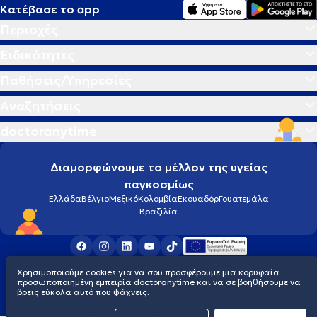
Κατέβασε το app
Περιοχές
Ειδικότητες
Παθήσεις/Υπηρεσίες
Αναζητήσεις
doctoranytime
Διαμορφώνουμε το μέλλον της υγείας
παγκοσμίως
Ελλάδα
Βέλγιο
Μεξικό
Κολομβία
Εκουαδόρ
Γουατεμάλα
Βραζιλία
Χρησιμοποιούμε cookies για να σου προσφέρουμε μια κορυφαία
Οροι χρήσης
Cookies
Πολιτική προστασίας προσωπικού απορρήτου
προσωποποιημένη εμπειρία doctoranytime και να σε βοηθήσουμε να
© 2026 doctoranytime
βρεις εύκολα αυτό που ψάχνεις.