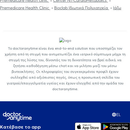
Premedicare health clinic
Center NT-CardioMetabolics
Premedicare Health Clinic
Bioclab Ιδιωτικά Πολυιατρεία
Ιάζω
Το doctoranytime είναι ένα end-to-end solution που υποστηρίζει τον
χρήστη από τη στιγμή που αντιμετωπίζει ένα ιατρικό σύμπτωμα μέχρι τη
στιγμή της λύσης του, δίνοντάς του τη δυνατότητα να βρεί ειδικό, να
ζητήσει καθοδήγηση μέσω chat και να μιλήσει μαζί του μέσω
βιντεοκλήσης. Οι πληροφορίες του συγκεκριμένου προφίλ έχουν
συλλεχθεί από αξιόπιστες πηγές, όπως η προσωπική σελίδα του
γιατρού/επαγγελματία υγείας και έχουν ελεγχθεί από την ομάδα του
doctoranytime.
EL
Κατέβασε το app