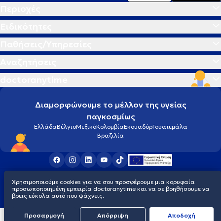
Περιοχές
Ειδικότητες
Παθήσεις/Υπηρεσίες
Αναζητήσεις
doctoranytime
Διαμορφώνουμε το μέλλον της υγείας
παγκοσμίως
Ελλάδα
Βέλγιο
Μεξικό
Κολομβία
Εκουαδόρ
Γουατεμάλα
Βραζιλία
Οροι χρήσης
Cookies
Πολιτική προστασίας προσωπικού απορρήτου
Χρησιμοποιούμε cookies για να σου προσφέρουμε μια κορυφαία
© 2026 doctoranytime
προσωποποιημένη εμπειρία doctoranytime και να σε βοηθήσουμε να
βρεις εύκολα αυτό που ψάχνεις.
Προσαρμογή
Απόρριψη
Aποδοχή