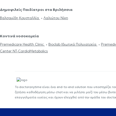
Δημοφιλείς Παιδίατροι στα Βριλήσσια
Βαλσαμίδη Κρυσταλλία
Λαλιώτου Νίκη
Κοντινά νοσοκομεία
Premedicare Health Clinic
Bioclab Ιδιωτικά Πολυιατρεία
Premedic
Center NT-CardioMetabolics
Το doctoranytime είναι ένα end-to-end solution που υποστηρίζει το
ζητήσει καθοδήγηση μέσω chat και να μιλήσει μαζί του μέσω βιντ
επαγγελματία υγείας και έχουν ελεγχθεί από την ομάδα του docto