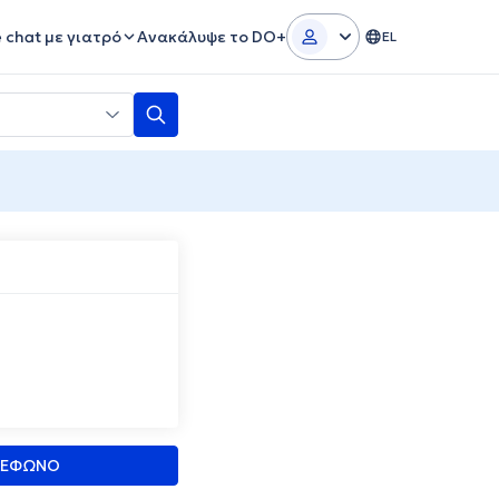
e chat με γιατρό
Ανακάλυψε το DO+
EL
ΛΕΦΩΝΟ