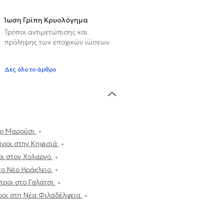
Ίωση Γρίπη Κρυολόγημα
Τρόποι αντιμετώπισης και
πρόληψης των εποχικών ιώσεων
υ
Δες όλο το άρθρο
το Μαρούσι
τροι στην Κηφισιά
οι στον Χολαργό
το Νέο Ηράκλειο
τροι στο Γαλάτσι
ροι στη Νέα Φιλαδέλφεια