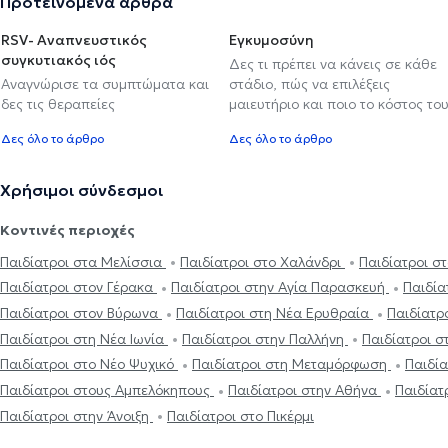
Προτεινόμενα άρθρα
RSV- Αναπνευστικός
Εγκυμοσύνη
συγκυτιακός ιός
Δες τι πρέπει να κάνεις σε κάθε
Αναγνώρισε τα συμπτώματα και
στάδιο, πώς να επιλέξεις
δες τις θεραπείες
μαιευτήριο και ποιο το κόστος το
Δες όλο το άρθρο
Δες όλο το άρθρο
Χρήσιμοι σύνδεσμοι
Κοντινές περιοχές
Παιδίατροι στα Μελίσσια
Παιδίατροι στο Χαλάνδρι
Παιδίατροι σ
Παιδίατροι στον Γέρακα
Παιδίατροι στην Αγία Παρασκευή
Παιδία
Παιδίατροι στον Βύρωνα
Παιδίατροι στη Νέα Ερυθραία
Παιδίατρ
Παιδίατροι στη Νέα Ιωνία
Παιδίατροι στην Παλλήνη
Παιδίατροι σ
Παιδίατροι στο Νέο Ψυχικό
Παιδίατροι στη Μεταμόρφωση
Παιδία
Παιδίατροι στους Αμπελόκηπους
Παιδίατροι στην Αθήνα
Παιδίατ
Παιδίατροι στην Άνοιξη
Παιδίατροι στο Πικέρμι