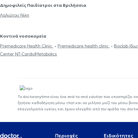
Δημοφιλείς Παιδίατροι στα Βριλήσσια
Λαλιώτου Νίκη
Κοντινά νοσοκομεία
Premedicare Health Clinic
Premedicare health clinic
Bioclab Ιδι
Center NT-CardioMetabolics
Το doctoranytime είναι ένα end-to-end solution που υποστηρίζει το
ζητήσει καθοδήγηση μέσω chat και να μιλήσει μαζί του μέσω βιντ
επαγγελματία υγείας και έχουν ελεγχθεί από την ομάδα του docto
Περιοχές
Ειδικότητες