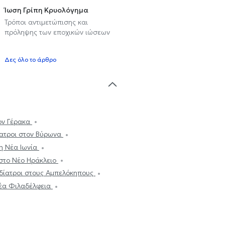
Ίωση Γρίπη Κρυολόγημα
Τρόποι αντιμετώπισης και
πρόληψης των εποχικών ιώσεων
υ
Δες όλο το άρθρο
ον Γέρακα
ίατροι στον Βύρωνα
τη Νέα Ιωνία
 στο Νέο Ηράκλειο
δίατροι στους Αμπελόκηπους
Νέα Φιλαδέλφεια