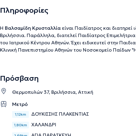
Πληροφορίες
Η
Βαλσαμίδη Κρυσταλλία
είναι Παιδίατρος και διατηρεί ι
Βριλήσσια. Παράλληλα, διατελεί Παιδίατρος Επιμελήτρια Α
του Ιατρικού Κέντρου Αθηνών. Έχει ειδικευτεί στην Παιδι
Κλινική Πανεπιστημίου Αθηνών του Νοσοκομείο Παίδων "Η
Hospital for Sick Children του Εδιμβούργου. Στο ίδιο νοσ
ειδικεύτηκε και στην Παιδιατρική Επειγοντολογία. Στο Λο
Παιδιατρική/Νεογνολογία, και πιο συγκεκριμένα στα Quee
Πρόσβαση
Hospital και St. Mary's Hospital, και εργάστηκε ως Επιμε
παιδιατρικό τμήμα του Royal Preston Hospital. Τέλος, συμ
Θερμοπυλών 37, Βριλήσσια, Αττική
παρακολουθεί πολλά συνέδρια σε Ελλάδα και εξωτερικό
Μετρό
ΔΟΥΚΙΣΣΗΣ ΠΛΑΚΕΝΤΙΑΣ
Την περιγραφή επιμελείται η ομάδα του doctoranytime βασισμένη σε επαληθ
1,12km
ΧΑΛΑΝΔΡΙ
1,80km
ΑΓΙΑ ΠΑΡΑΣΚΕΥΗ
2,69km