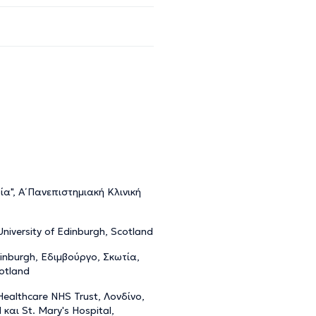
α", Α΄ Πανεπιστημιακή Κλινική
University of Edinburgh, Scotland
dinburgh, Εδιμβούργο, Σκωτία,
cotland
Healthcare NHS Trust, Λονδίνο,
και St. Mary's Hospital,