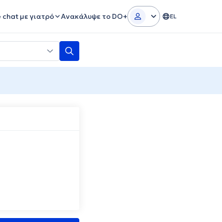
e chat με γιατρό
Ανακάλυψε το DO+
EL