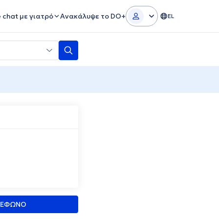
e chat με γιατρό
Ανακάλυψε το DO+
EL
ΛΕΦΩΝΟ