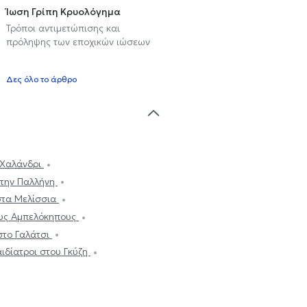
Ίωση Γρίπη Κρυολόγημα
Τρόποι αντιμετώπισης και
πρόληψης των εποχικών ιώσεων
υ
Δες όλο το άρθρο
 Χαλάνδρι
στην Παλλήνη
στα Μελίσσια
ους Αμπελόκηπους
στο Γαλάτσι
ιδίατροι στου Γκύζη