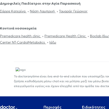
Δημοφιλείς Παιδίατροι στην Αγία Παρασκευή
Σάρρα Κατερίνα
Νάση Λαμπρινή
Τομαράς Γεώργιος
Κοντινά νοσοκομεία
Premedicare health clinic
Premedicare Health Clinic
Bioclab Ιδι
Center NT-CardioMetabolics
Ιάζω
Το doctoranytime είναι ένα end-to-end solution που υποστηρίζει το
ζητήσει καθοδήγηση μέσω chat και να μιλήσει μαζί του μέσω βιντ
επαγγελματία υγείας και έχουν ελεγχθεί από την ομάδα του docto
Περιοχές
Ειδικότητες