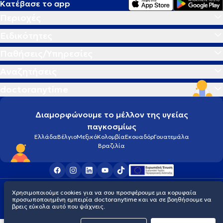
Κατέβασε το app
Περιοχές
Ειδικότητες
Παθήσεις/Υπηρεσίες
Αναζητήσεις
doctoranytime
Διαμορφώνουμε το μέλλον της υγείας
παγκοσμίως
Ελλάδα
Βέλγιο
Μεξικό
Κολομβία
Εκουαδόρ
Γουατεμάλα
Βραζιλία
Οροι χρήσης
Cookies
Πολιτική προστασίας προσωπικού απορρήτου
Χρησιμοποιούμε cookies για να σου προσφέρουμε μια κορυφαία
© 2026 doctoranytime
προσωποποιημένη εμπειρία doctoranytime και να σε βοηθήσουμε να
βρεις εύκολα αυτό που ψάχνεις.