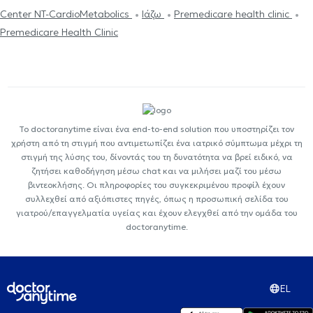
Center NT-CardioMetabolics
Ιάζω
Premedicare health clinic
Premedicare Health Clinic
Το doctoranytime είναι ένα end-to-end solution που υποστηρίζει τον
χρήστη από τη στιγμή που αντιμετωπίζει ένα ιατρικό σύμπτωμα μέχρι τη
στιγμή της λύσης του, δίνοντάς του τη δυνατότητα να βρεί ειδικό, να
ζητήσει καθοδήγηση μέσω chat και να μιλήσει μαζί του μέσω
βιντεοκλήσης. Οι πληροφορίες του συγκεκριμένου προφίλ έχουν
συλλεχθεί από αξιόπιστες πηγές, όπως η προσωπική σελίδα του
γιατρού/επαγγελματία υγείας και έχουν ελεγχθεί από την ομάδα του
doctoranytime.
EL