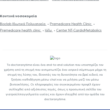
Κοντινά νοσοκομεία
Bioclab Ιδιωτικά Πολυιατρεία
Premedicare Health Clinic
Premedicare health clinic
Ιάζω
Center NT-CardioMetabolics
Το doctoranytime είναι ένα end-to-end solution που υποστηρίζει τον
χρήστη από τη στιγμή που αντιμετωπίζει ένα ιατρικό σύμπτωμα μέχρι τη
στιγμή της λύσης του, δίνοντάς του τη δυνατότητα να βρεί ειδικό, να
ζητήσει καθοδήγηση μέσω chat και να μιλήσει μαζί του μέσω
βιντεοκλήσης. Οι πληροφορίες του συγκεκριμένου προφίλ έχουν
συλλεχθεί από αξιόπιστες πηγές, όπως η προσωπική σελίδα του
γιατρού/επαγγελματία υγείας και έχουν ελεγχθεί από την ομάδα του
doctoranytime.