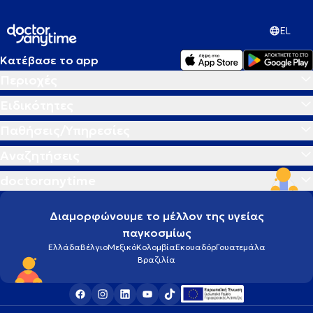
EL
Κατέβασε το app
Περιοχές
Ειδικότητες
Παθήσεις/Υπηρεσίες
Αναζητήσεις
doctoranytime
Διαμορφώνουμε το μέλλον της υγείας
παγκοσμίως
Ελλάδα
Βέλγιο
Μεξικό
Κολομβία
Εκουαδόρ
Γουατεμάλα
Βραζιλία