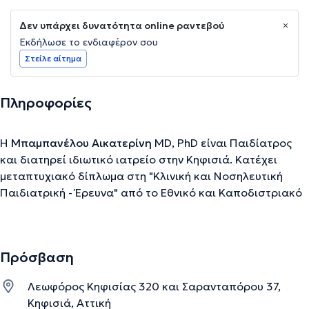
Δεν υπάρχει δυνατότητα online ραντεβού
Εκδήλωσε το ενδιαφέρον σου
Στείλε αίτημα
Πληροφορίες
Η
Μπαμπανέλου Αικατερίνη
MD, PhD είναι Παιδίατρος
και διατηρεί ιδιωτικό ιατρείο στην Κηφισιά. Κατέχει
μεταπτυχιακό δίπλωμα στη "Κλινική και Νοσηλευτική
Παιδιατρική - Έρευνα" από το Εθνικό και Καποδιστριακό
Πανεπιστήμιο Αθηνών και στην Παιδιατρική Διατροφή
από το Boston University School of Medicine, ενώ
αποφοίτησε από την Ιατρική Σχολή του Πανεπιστημίου
Πρόσβαση
Πατρών. Ολοκλήρωσε την ειδικότητά της στην
Παιδιατρική στο Γενικό Νοσοκομείο Παίδων Αθηνών "Π. &
Λεωφόρος Κηφισίας 320 και Σαρανταπόρου 37,
Α. Κυριακού", όπου και εξειδικεύτηκε στην Εντατικολογία
Κηφισιά, Αττική
παίδων. Από το 2014 έως το 2017, υπήρξε Επιμελήτρια της