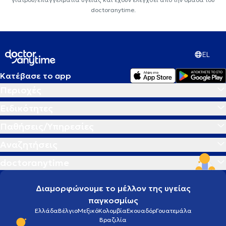
doctoranytime.
EL
Κατέβασε το app
Περιοχές
Ειδικότητες
Παθήσεις/Υπηρεσίες
Αναζητήσεις
doctoranytime
Διαμορφώνουμε το μέλλον της υγείας
παγκοσμίως
Ελλάδα
Βέλγιο
Μεξικό
Κολομβία
Εκουαδόρ
Γουατεμάλα
Βραζιλία