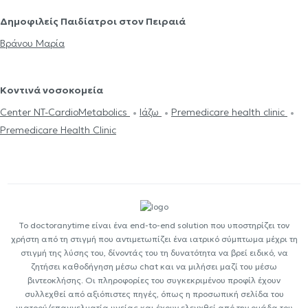
Δημοφιλείς Παιδίατροι στον Πειραιά
Βράνου Μαρία
Κοντινά νοσοκομεία
Center NT-CardioMetabolics
Ιάζω
Premedicare health clinic
Premedicare Health Clinic
Το doctoranytime είναι ένα end-to-end solution που υποστηρίζει τον
χρήστη από τη στιγμή που αντιμετωπίζει ένα ιατρικό σύμπτωμα μέχρι τη
στιγμή της λύσης του, δίνοντάς του τη δυνατότητα να βρεί ειδικό, να
ζητήσει καθοδήγηση μέσω chat και να μιλήσει μαζί του μέσω
βιντεοκλήσης. Οι πληροφορίες του συγκεκριμένου προφίλ έχουν
συλλεχθεί από αξιόπιστες πηγές, όπως η προσωπική σελίδα του
γιατρού/επαγγελματία υγείας και έχουν ελεγχθεί από την ομάδα του