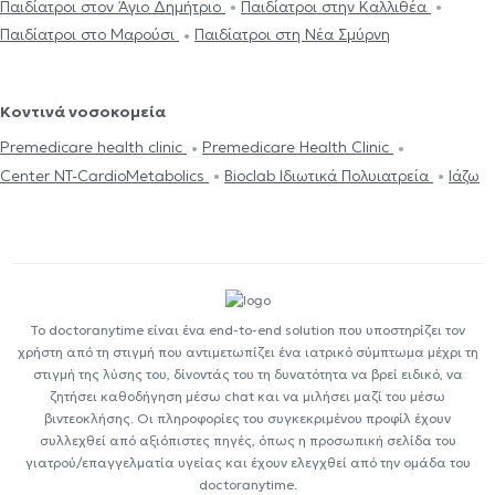
Παιδίατροι στον Άγιο Δημήτριο
Παιδίατροι στην Καλλιθέα
Παιδίατροι στο Μαρούσι
Παιδίατροι στη Νέα Σμύρνη
Κοντινά νοσοκομεία
Premedicare health clinic
Premedicare Health Clinic
Center NT-CardioMetabolics
Bioclab Ιδιωτικά Πολυιατρεία
Ιάζω
Το doctoranytime είναι ένα end-to-end solution που υποστηρίζει τον
χρήστη από τη στιγμή που αντιμετωπίζει ένα ιατρικό σύμπτωμα μέχρι τη
στιγμή της λύσης του, δίνοντάς του τη δυνατότητα να βρεί ειδικό, να
ζητήσει καθοδήγηση μέσω chat και να μιλήσει μαζί του μέσω
βιντεοκλήσης. Οι πληροφορίες του συγκεκριμένου προφίλ έχουν
συλλεχθεί από αξιόπιστες πηγές, όπως η προσωπική σελίδα του
γιατρού/επαγγελματία υγείας και έχουν ελεγχθεί από την ομάδα του
doctoranytime.