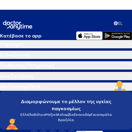
EL
Κατέβασε το app
Περιοχές
Ειδικότητες
Παθήσεις/Υπηρεσίες
Αναζητήσεις
doctoranytime
Διαμορφώνουμε το μέλλον της υγείας
παγκοσμίως
Ελλάδα
Βέλγιο
Μεξικό
Κολομβία
Εκουαδόρ
Γουατεμάλα
Βραζιλία