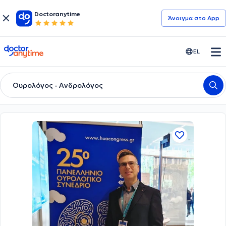
Doctoranytime
Άνοιγμα στο App
doctoranytime
EL
Ουρολόγος - Ανδρολόγος