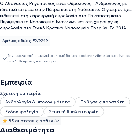
Ο Αθανάσιος Ρηγόπουλος είναι Ουρολόγος - Ανδρολόγος με
ιδιωτικά ιατρεία στην Πάτρα και στη Ναύπακτο. Ο γιατρός έχει
ειδικευτεί στη χειρουργική ουρολογία στο Πανεπιστημιακό
Περιφερειακό Νοσοκομείο Ιωαννίνων και στη χειρουργική
ουρολογία στο Γενικό Κρατικό Νοσοκομείο Πατρών. Το 2014,
ολοκλήρωσε τη διδακτορική του διατριβή και έλαβε τον τίτλο του
διδάκτορα. Ακόμα, είναι Επιστημονικός υπεύθυνος του
Αριθμός αδείας: Ε2/9249
ουρολογικού τμήματος καθώς και χειρουργός ουρολόγος της
ιδιόκτητης Γενικής Κλινικής Πρωτόκλιτος στην Πάτρα. Επίσης,
Την περιγραφή επιμελείται η ομάδα του doctoranytime βασισμένη σε
διαθέτει ιδιαίτερη εμπειρία στη διουρηθρική χειρουργική
επαληθευμένες πληροφορίες.
προστάτη - κύστης με την μέθοδο TUR-is. Ο ιατρός
πραγματοποιεί διορθρική βιοψία προστάτη, στην κλινική, με τον
πλέον σύγχρονο ουρολογικό υπέρηχο BK Focus 400. Επιπλέον, ο
Εμπειρία
γιατρός χρησιμοποιεί μια καινοτόμο και πρωτοποριακή για την
Πάτρα και την Δυτική Ελλάδα, ανώδυνη και αποτελεσματική
Σχετική εμπειρία
θεραπεία με κρουστικά κύματα -Piezoelectric Shockwave Therapy
- για στυτική δυσλειτουργία, χρόνιο πυελικό άλγος - χρόνια
Ανδρολογία & υπογονιμότητα
Παθήσεις προστάτη
προστατίτιδα και νόσο Peyronie με το τελευταίου τύπου
Ενδοουρολογία
Στυτική δυσλειτουργία
PiezoWave 2 της Γερμανικής εταιρείας Richard Wolf. Τέλος, ο
χειρουργός ουρολόγος ενημερώνεται διαρκώς για τις σύγχρονες
85 συστάσεις ασθενών
και έγκυρες εξελίξεις και τεχνικές, από την Ελλάδα και το
Διαθεσιμότητα
εξωτερικό τις οποίες εφαρμόζει στην καθημερινή ιατρική πράξη.