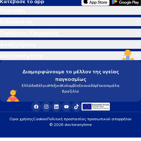
Κατέβασε το app
Περιοχές
Ειδικότητες
Παθήσεις/Υπηρεσίες
Αναζητήσεις
doctoranytime
Διαμορφώνουμε το μέλλον της υγείας
παγκοσμίως
Ελλάδα
Βέλγιο
Μεξικό
Κολομβία
Εκουαδόρ
Γουατεμάλα
Βραζιλία
Οροι χρήσης
Cookies
Πολιτική προστασίας προσωπικού απορρήτου
© 2026 doctoranytime