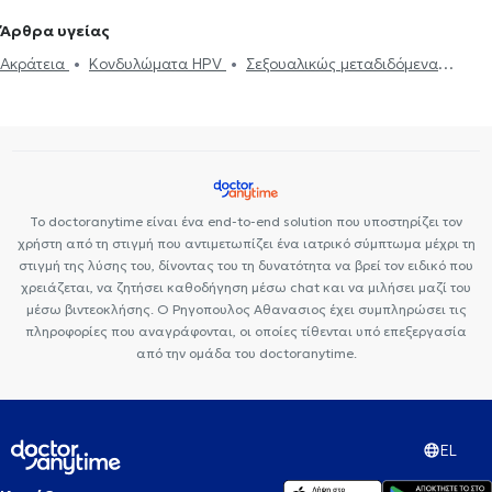
Βιοψία προστάτη
Βραχύς χαλινός
Ακράτεια
Ουροδυναμικός
Άρθρα υγείας
έλεγχος
Υδροκήλη
Σπερματοκήλη
Καλοήθης υπερπλασία
Ακράτεια
Κονδυλώματα HPV
Σεξουαλικώς μεταδιδόμενα
προστάτη
Σπερμοδιάγραμμα
Πέτρα στα νεφρά
νοσήματα (ΣΜΝ)
Υπογονιμότητα
Νεφρολιθίαση
Προστατεκτομή
Ουρολοίμωξη
Πρόωρη
εκσπερμάτωση
Κιρσοκήλη
Το doctoranytime είναι ένα end-to-end solution που υποστηρίζει τον
χρήστη από τη στιγμή που αντιμετωπίζει ένα ιατρικό σύμπτωμα μέχρι τη
στιγμή της λύσης του, δίνοντας του τη δυνατότητα να βρεί τον ειδικό που
χρειάζεται, να ζητήσει καθοδήγηση μέσω chat και να μιλήσει μαζί του
μέσω βιντεοκλήσης. Ο Ρηγοπουλος Αθανασιος έχει συμπληρώσει τις
πληροφορίες που αναγράφονται, οι οποίες τίθενται υπό επεξεργασία
από την ομάδα του doctoranytime.
EL