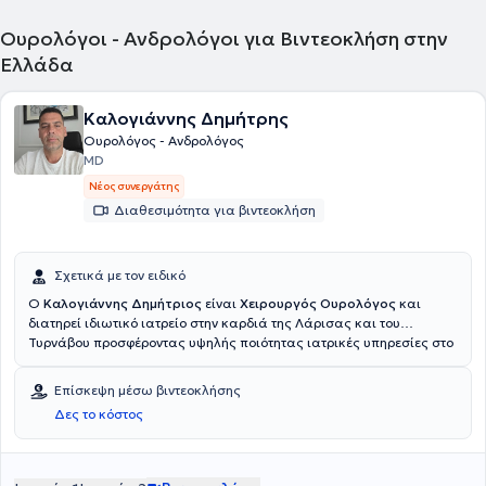
και έγκυρες εξελίξεις και τεχνικές, από την Ελλάδα και το
εξωτερικό τις οποίες εφαρμόζει στην καθημερινή ιατρική πράξη.
Ουρολόγοι - Ανδρολόγοι για Βιντεοκλήση στην
Ελλάδα
Καλογιάννης Δημήτρης
Ουρολόγος - Ανδρολόγος
MD
Νέος συνεργάτης
Διαθεσιμότητα για βιντεοκλήση
Σχετικά με τον ειδικό
Ο
Καλογιάννης Δημήτριος
είναι
Χειρουργός Ουρολόγος
και
διατηρεί ιδιωτικό ιατρείο στην καρδιά της Λάρισας και του
Τυρνάβου προσφέροντας υψηλής ποιότητας ιατρικές υπηρεσίες στο
πεδίο της ουρολογίας. Απόφοιτος της Ιατρικής Σχολής του Medical
University of Plovdiv (2005), ο κ. Καλογιάννης απέκτησε την
Επίσκεψη μέσω βιντεοκλήσης
ειδικότητα του Χειρουργού Ουρολόγου το 2018.Η επαγγελματική του
Δες το κόστος
πορεία περιλαμβάνει θητεία ως ειδικευόμενος Χειρουργικής στο
Γενικό Νοσοκομείο Λαμίας, καθώς και ως ειδικευόμενος
Ουρολογίας στα Γενικο και Πανεπιστημιακο Νοσοκομείο της
Λάρισας, όπου ανέπτυξε εξειδικευμένη εμπειρία σε όλο το φάσμα