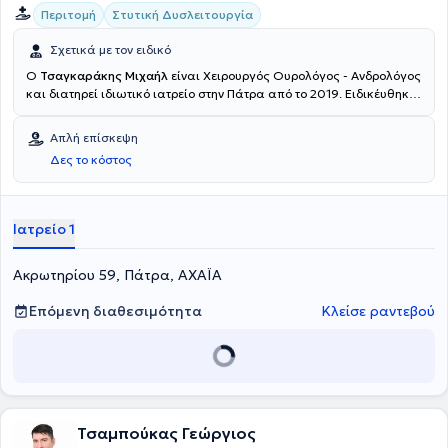
Περιτομή
Στυτική Δυσλειτουργία
Σχετικά με τον ειδικό
Ο
Τσαγκαράκης Μιχαήλ
είναι Χειρουργός Ουρολόγος - Ανδρολόγος
και διατηρεί ιδιωτικό ιατρείο στην Πάτρα από το 2019. Ειδικέυθηκε
στην Ουρολογία στο Πανεπιστημιακό Γενικό Νοσοκομείο Πατρών.
Στο πλήρως εξοπλισμένο ιατρείο του στην Πάτρα προσφέρει πλήθος
Απλή επίσκεψη
υπηρεσιών, εξατομικευμένες για τις ανάγκες εκάστοτε ασθενούς.
Δες το κόστος
Ιατρείο 1
Ακρωτηρίου 59, Πάτρα, ΑΧΑΪΑ
Επόμενη διαθεσιμότητα
Κλείσε ραντεβού
Τσαμπούκας Γεώργιος