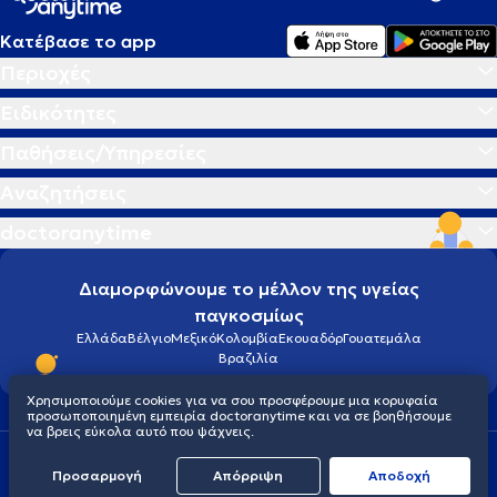
Κατέβασε το app
Περιοχές
Ειδικότητες
Παθήσεις/Υπηρεσίες
Αναζητήσεις
doctoranytime
Διαμορφώνουμε το μέλλον της υγείας
παγκοσμίως
Ελλάδα
Βέλγιο
Μεξικό
Κολομβία
Εκουαδόρ
Γουατεμάλα
Βραζιλία
Χρησιμοποιούμε cookies για να σου προσφέρουμε μια κορυφαία
προσωποποιημένη εμπειρία doctoranytime και να σε βοηθήσουμε
να βρεις εύκολα αυτό που ψάχνεις.
Οροι χρήσης
Cookies
Πολιτική προστασίας προσωπικού απορρήτου
Προσαρμογή
Απόρριψη
Aποδοχή
© 2026 doctoranytime