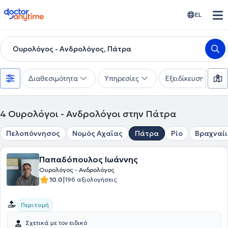
doctoranytime
EL
Ουρολόγος - Ανδρολόγος, Πάτρα
Διαθεσιμότητα
Υπηρεσίες
Εξειδίκευση
4
Ουρολόγοι - Ανδρολόγοι στην Πάτρα
Πελοπόννησος
Νομός Αχαΐας
Πάτρα
Ρίο
Βραχναί
Παπαδόπουλος Ιωάννης
Ουρολόγος - Ανδρολόγος
|
10.0
196 αξιολογήσεις
Περιτομή
Σχετικά με τον ειδικό