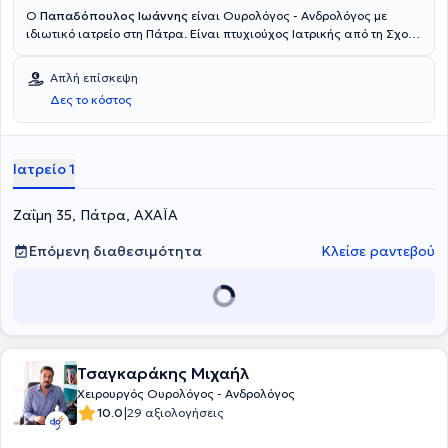
Ο
Παπαδόπουλος Ιωάννης
είναι Ουρολόγος - Ανδρολόγος με
ιδιωτικό ιατρείο στη Πάτρα. Είναι πτυχιούχος Ιατρικής από τη Σχολή
Επιστημών Υγείας του Πανεπιστημίου Πατρών. Έχει ειδικευθεί στην
Ουρολογική κλινική του Πανεπιστημιακού Γενικού Νοσοκομείου
Απλή επίσκεψη
Πατρών. Ο γιατρός στο ιατρείο του καλύπτει όλο το φάσμα των
Δες το κόστος
υπηρεσιών της ουρολογίας - ανδρολογίας, όπως εξέταση
προστάτη, κυστεοσκόπηση, ουρολοιμώξεις, νεφρολιθίαση, φίμωση,
κονδυλώματα, υπογονιμότητα, κιρσοκήλη, στυτική δυσλειτουργία
κτλ
Ιατρείο 1
Ζαΐμη 35, Πάτρα, ΑΧΑΪΑ
Επόμενη διαθεσιμότητα
Κλείσε ραντεβού
Τσαγκαράκης Μιχαήλ
Χειρουργός Ουρολόγος - Ανδρολόγος
|
10.0
29 αξιολογήσεις