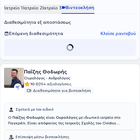
νεφρού,ουροδόχου κύστης και προστάτη), της λιθίασης (εύκαμπτη
Βιντεοκλήση
Ιατρείο 1
Ιατρείο 2
Ιατρείο 3
ουρητηροσκόπηση, laser λιθοτριψίας, εξωσωματική λιθοτριψία),
καθώς και στη διάγνωση και αντιμετώπιση της ακράτειας των
Διαθεσιμότητα εξ αποστάσεως
ούρων. Διαθέτει αξιοσημείωτη εμπειρία, εργαζόμενος σε πολλές
κλινικές και νοσοκομεία, όπως το Ερρίκος Ντυνάν, ο Όμιλος
Ιατρικού Κέντρου, η Ευρωκλινική Αθηνών, αλλά και από νοσοκομεία
Επόμενη διαθεσιμότητα
Κλείσε ραντεβού
του Παρισιού, όπου είναι μετεκπειδευμένος σε διεθνώς
αναγνωρισμένες κλινικές.
Παΐζης Θοδωρής
Ουρολόγος - Ανδρολόγος
|
10.0
154 αξιολογήσεις
Διαθεσιμότητα για βιντεοκλήση
Σχετικά με τον ειδικό
O
Παΐζης Θοδωρής
είναι
Ουρολόγος
με ιδιωτικό ιατρείο στο
Παγκράτι. Είναι απόφοιτος της Ιατρικής Σχολής του Ovidius
University με ειδικότητα στην Ουρολογία, καθώς και είναι
απόφοιτος Σχολείου Εκπαίδευσης Οπλιτών Υγειονομικού (ΣΕΟΠΥ)
Επίσκεψη μέσω βιντεοκλήσης
από το Κέντρο Εκπαίδεσης Υγειονομικού Προσωπικού Αεροπορίας