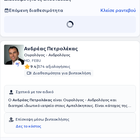
Επόμενη διαθεσιμότητα
Κλείσε ραντεβού
Ανδρέας Πετρολέκας
Ουρολόγος - Ανδρολόγος
MD, FEBU
|
9.4
374 αξιολογήσεις
Διαθεσιμότητα για βιντεοκλήση
Σχετικά με τον ειδικό
Ο
Ανδρέας Πετρολέκας
είναι Ουρολόγος - Ανδρολόγος και
διατηρεί ιδιωτικό ιατρείο στους Αμπελόκηπους. Είναι κάτοχος της
πιστοποίησης από το European Board of Urology και εξειδικευμένος
σε διεθνώς αναγνωρισμένες κλινικές και κέντρα εξωσωματικής
Επίσκεψη μέσω βιντεοκλήσης
γονιμοποίησης στο Παρίσι πάνω στις ελάχιστα επεμβατικές
Δες το κόστος
τεχνικές αντιμετώπισης της υπερπλασίας του προστάτη (εξάχνωση
του προστάτη με TURis και laser), της κακοήθειας του
ουροποιητικού συστήματος (λαπαροσκοπική αντιμετώπιση όγκων