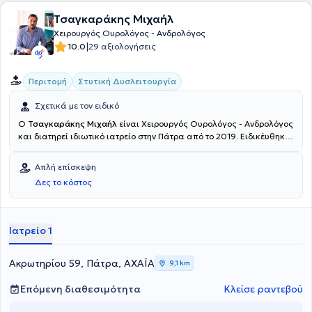
και έγκυρες εξελίξεις και τεχνικές, από την Ελλάδα και το
Τσαγκαράκης Μιχαήλ
εξωτερικό τις οποίες εφαρμόζει στην καθημερινή ιατρική πράξη.
Χειρουργός Ουρολόγος - Ανδρολόγος
|
10.0
29 αξιολογήσεις
Περιτομή
Στυτική Δυσλειτουργία
Σχετικά με τον ειδικό
Ο
Τσαγκαράκης Μιχαήλ
είναι Χειρουργός Ουρολόγος - Ανδρολόγος
και διατηρεί ιδιωτικό ιατρείο στην Πάτρα από το 2019. Ειδικέυθηκε
στην Ουρολογία στο Πανεπιστημιακό Γενικό Νοσοκομείο Πατρών.
Στο πλήρως εξοπλισμένο ιατρείο του στην Πάτρα προσφέρει πλήθος
Απλή επίσκεψη
υπηρεσιών, εξατομικευμένες για τις ανάγκες εκάστοτε ασθενούς.
Δες το κόστος
Ιατρείο 1
Ακρωτηρίου 59, Πάτρα, ΑΧΑΪΑ
9,1 km
Επόμενη διαθεσιμότητα
Κλείσε ραντεβού