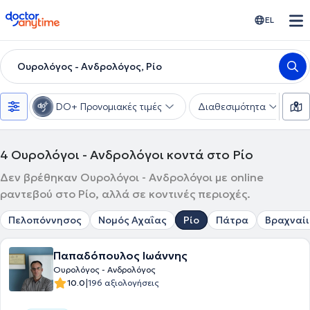
doctoranytime
EL
Ουρολόγος - Ανδρολόγος, Ρίο
DO+ Προνομιακές τιμές
Διαθεσιμότητα
Υ
4
Ουρολόγοι - Ανδρολόγοι κοντά στο Ρίο
Δεν βρέθηκαν Ουρολόγοι - Ανδρολόγοι με online
ραντεβού στο Ρίο, αλλά σε κοντινές περιοχές.
Πελοπόννησος
Νομός Αχαΐας
Ρίο
Πάτρα
Βραχναί
Παπαδόπουλος Ιωάννης
Ουρολόγος - Ανδρολόγος
|
10.0
196 αξιολογήσεις