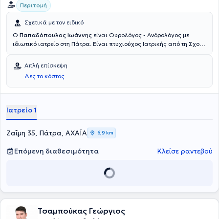
Περιτομή
Σχετικά με τον ειδικό
Ο
Παπαδόπουλος Ιωάννης
είναι Ουρολόγος - Ανδρολόγος με
ιδιωτικό ιατρείο στη Πάτρα. Είναι πτυχιούχος Ιατρικής από τη Σχολή
Επιστημών Υγείας του Πανεπιστημίου Πατρών. Έχει ειδικευθεί στην
Ουρολογική κλινική του Πανεπιστημιακού Γενικού Νοσοκομείου
Απλή επίσκεψη
Πατρών. Ο γιατρός στο ιατρείο του καλύπτει όλο το φάσμα των
Δες το κόστος
υπηρεσιών της ουρολογίας - ανδρολογίας, όπως εξέταση
προστάτη, κυστεοσκόπηση, ουρολοιμώξεις, νεφρολιθίαση, φίμωση,
κονδυλώματα, υπογονιμότητα, κιρσοκήλη, στυτική δυσλειτουργία
κτλ
Ιατρείο 1
Ζαΐμη 35, Πάτρα, ΑΧΑΪΑ
6,9 km
Επόμενη διαθεσιμότητα
Κλείσε ραντεβού
Τσαμπούκας Γεώργιος