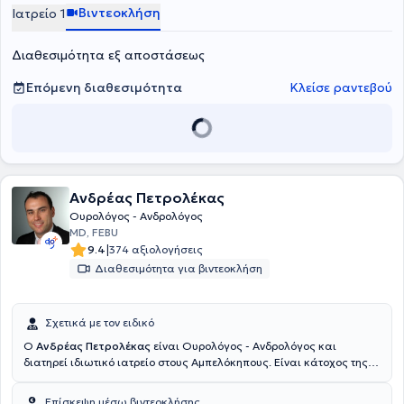
Βιντεοκλήση
Ιατρείο 1
Διαθεσιμότητα εξ αποστάσεως
Επόμενη διαθεσιμότητα
Κλείσε ραντεβού
Ανδρέας Πετρολέκας
Ουρολόγος - Ανδρολόγος
MD, FEBU
|
9.4
374 αξιολογήσεις
Διαθεσιμότητα για βιντεοκλήση
Σχετικά με τον ειδικό
Ο
Ανδρέας Πετρολέκας
είναι Ουρολόγος - Ανδρολόγος και
διατηρεί ιδιωτικό ιατρείο στους Αμπελόκηπους. Είναι κάτοχος της
πιστοποίησης από το European Board of Urology και εξειδικευμένος
σε διεθνώς αναγνωρισμένες κλινικές και κέντρα εξωσωματικής
Επίσκεψη μέσω βιντεοκλήσης