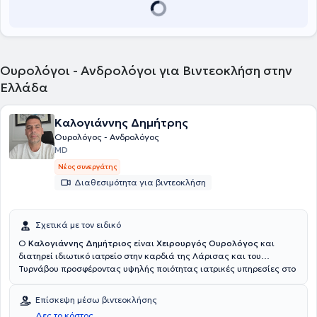
Ουρολόγοι - Ανδρολόγοι για Βιντεοκλήση στην
Ελλάδα
Καλογιάννης Δημήτρης
Ουρολόγος - Ανδρολόγος
MD
Νέος συνεργάτης
Διαθεσιμότητα για βιντεοκλήση
Σχετικά με τον ειδικό
Ο
Καλογιάννης Δημήτριος
είναι
Χειρουργός Ουρολόγος
και
διατηρεί ιδιωτικό ιατρείο στην καρδιά της Λάρισας και του
Τυρνάβου προσφέροντας υψηλής ποιότητας ιατρικές υπηρεσίες στο
πεδίο της ουρολογίας. Απόφοιτος της Ιατρικής Σχολής του Medical
University of Plovdiv (2005), ο κ. Καλογιάννης απέκτησε την
Επίσκεψη μέσω βιντεοκλήσης
ειδικότητα του Χειρουργού Ουρολόγου το 2018.Η επαγγελματική του
Δες το κόστος