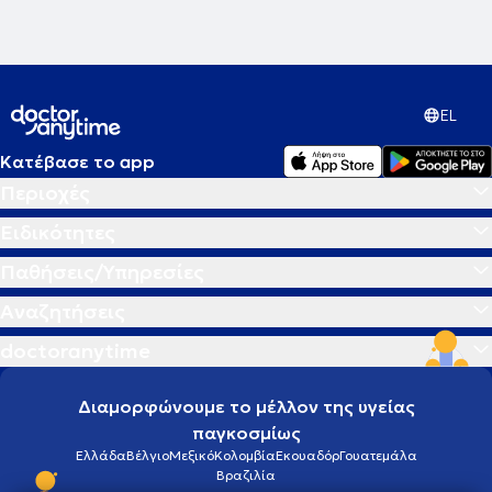
EL
Κατέβασε το app
Περιοχές
Ειδικότητες
Παθήσεις/Υπηρεσίες
Αναζητήσεις
doctoranytime
Διαμορφώνουμε το μέλλον της υγείας
παγκοσμίως
Ελλάδα
Βέλγιο
Μεξικό
Κολομβία
Εκουαδόρ
Γουατεμάλα
Βραζιλία