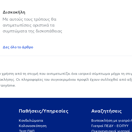
Δισκοκήλη
Με αυτούς τους τρόπους θα
αντιμετωπίσεις οριστικά τα
συμπτώματα της δισκοπάθειας
Δες όλο το άρθρο
ν χρήστη από τη στιγμή που αντιμετωπίζει ένα ιατρικό σύμπτωμα μέχρι τη στιγμ
εοκλήσης. Οι πληροφορίες του συγκεκριμένου προφίλ έχουν συλλεχθεί από αξ
ranytime.
Παθήσεις/Υπηρεσίες
Αναζητήσεις
Κονδυλώματα
Βιντεοκλήση με γιατρό
Κολονοσκόπηση
Γιατροί ΠΕΔΥ - ΕΟΠΥΥ
Τεστ ΠΑΠ
Οικογενειακοί γιατροί