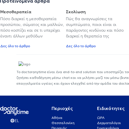
Προτεινόμενα άρθρα
Μεσοθεραπεία
Σκολίωση
Πόσο διαρκεί η μεσοθεραπεία
Πώς θα αναγνωρίσεις τα
προσώπου, σώματος και μαλλιών,
συμπτώματα, ποιοι είναι οι
πόσο κοστίζει και σε τι υπερέχει
παράγοντες κινδύνου και πόσο
έναντι άλλων μεθόδων
διαρκεί η θεραπεία της
Δες όλο το άρθρο
Δες όλο το άρθρο
Το doctoranytime είναι ένα end-to-end solution που υποστηρίζει το
ζητήσει καθοδήγηση μέσω chat και να μιλήσει μαζί του μέσω βιντ
επαγγελματία υγείας και έχουν ελεγχθεί από την ομάδα του docto
Περιοχές
Ειδικότητες
Αθήνα
ΩΡΛ
EL
Θεσσαλονίκη
Δερματολόγοι
Πειραιάς
Γυναικολόγοι