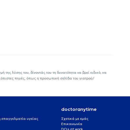
ή της λύσης του, δίνοντάς του τη δυνατότητα να βρεί ειδικό, να
ιόπιστες πηγές, όπως η προσωπική σελίδα του γιατρού/
doctoranytime
 ή επαγγελματία υγείας
Σχετικά με εμάς
Επικοινωνία
DO+ at work