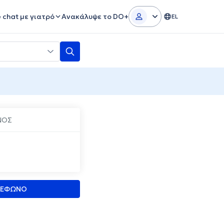
e chat με γιατρό
Ανακάλυψε το DO+
EL
ΝΟΣ
ΛΕΦΩΝΟ